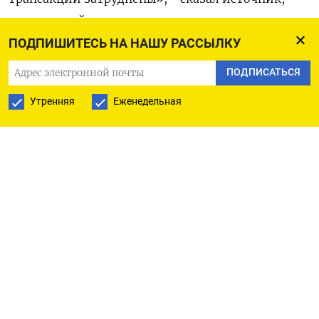
говоривший на условиях анонимности.
ПОДПИШИТЕСЬ НА НАШУ РАССЫЛКУ
«Это не может заменить SWIFT», - сказал он,
ПОДПИСАТЬСЯ
добавив, что платежи идут в ручном режиме, и
за квартал была обработана лишь одна такая
Утренняя
Еженедельная
сделка.
JPMorgan не ответил на запрос о комментарии.
Другой источник, знакомый с этой сделкой,
сообщил, что Госдепартамент и Минфин США
попросили JPMorgan провести «очень
ограниченную и строго контролируемую»
сделку, и она прошла в этом месяце.