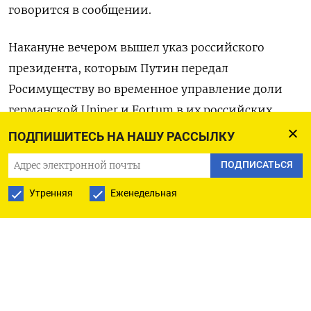
говорится в сообщении.
Накануне вечером вышел указ российского
президента, которым Путин передал
Росимуществу во временное управление доли
германской Uniper и Fortum в их российских
дочерних энергокомпаниях.
ПОДПИШИТЕСЬ НА НАШУ РАССЫЛКУ
ПОДПИСАТЬСЯ
Росимущество получило в управление 83,73%
акций энергетической компании Unipro,
Утренняя
Еженедельная
принадлежащих Uniper, и 98,23%
энергетической компании Фортум.
«Компания продолжает работать в прежнем
режиме», - говорится в сообщении. (Московское
бюро)