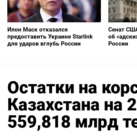
Илон Маск отказался
Сенат США
предоставить Украине Starlink
об «адски
для ударов вглубь России
России
Остатки на кор
Казахстана на 2
559,818 млрд т