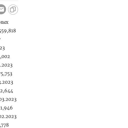
тных
559,818
т
23
1,002
4.2023
75,753
3.2023
92,644
.03.2023
51,946
.02.2023
,778