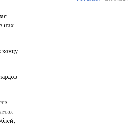
ная
з них
к концу
лиардов
ств
четах
ублей,