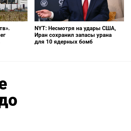
тв».
NYT: Несмотря на удары США,
ег
Иран сохранил запасы урана
в
для 10 ядерных бомб
е
 до