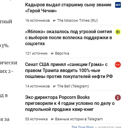
нтный
93%.
тически
ших 2-
д в
я за