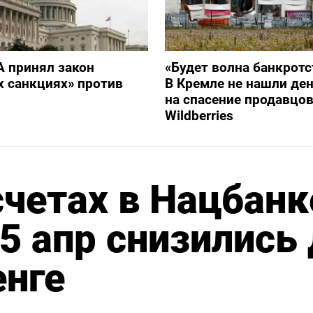
 принял закон
«Будет волна банкротс
х санкциях» против
В Кремле не нашли ден
на спасение продавцо
Wildberries
счетах в Нацбанк
5 апр снизились
енге