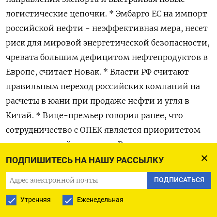
логистические цепочки. * Эмбарго ЕС на импорт
российской нефти - неэффективная мера, несет
риск для мировой энергетической безопасности,
чревата большим дефицитом нефтепродуктов в
Европе, считает Новак. * Власти РФ считают
правильным переход российских компаний на
расчеты в юани при продаже нефти и угля в
Китай. * Вице-премьер говорил ранее, что
сотрудничество с ОПЕК является приоритетом
энергетической политики России, участникам
пакта необходимо сплотиться перед вызовами
ПОДПИШИТЕСЬ НА НАШУ РАССЫЛКУ
рынка и в полной мере исполнять условия
ПОДПИСАТЬСЯ
соглашения. * По мнению Новака, цены на нефть
Утренняя
Еженедельная
могли держаться на уровне $10-20 за баррель,
если бы не договоренности альянса ОПЕК+ о