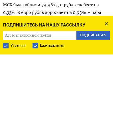
МСК была вблизи 79,9875​​, и рубль слабеет на
0,33%. К евро рубль дорожает на 0,95% ​​ - пара
евро/рубль торговалась вблизи 87,835.
ПОДПИШИТЕСЬ НА НАШУ РАССЫЛКУ
Рубль резко окреп в пятницу, впервые за две
ПОДПИСАТЬСЯ
недели выйдя за пределы коридора в 81-82 рубля
Утренняя
Еженедельная
за доллар. Валюта отметилась на максимумах
трех недель в парах с долларом, евро и юанем, на
волне первой реакции на сообщение
центробанка России, после того как он сохранил
ставку на уровне 7,5%. Скачок рубля был в
основном продиктован риторикой об
ужесточении от Банка России, который ясно дал
понять, что намерен поднять ключевую ставку,
указывает аналитик Алор Брокер Алексей