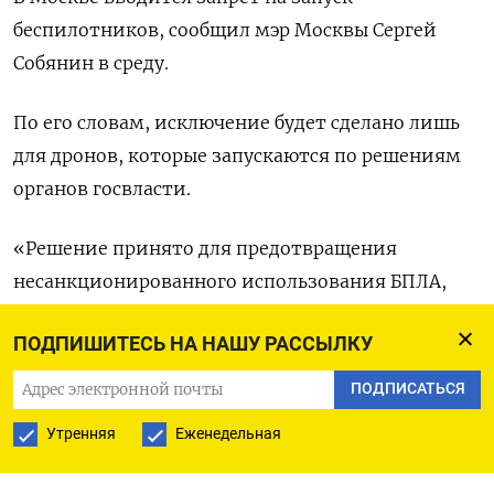
беспилотников, сообщил мэр Москвы Сергей
Собянин в среду.
По его словам, исключение будет сделано лишь
для дронов, которые запускаются по решениям
органов госвласти.
«Решение принято для предотвращения
несанкционированного использования БПЛА,
которые могут затруднить работу
ПОДПИШИТЕСЬ НА НАШУ РАССЫЛКУ
правоохранительных органов», — пояснил
Собянин.
ПОДПИСАТЬСЯ
Утренняя
Еженедельная
Накануне ночью украинские беспилотники
атаковали резиденцию президента России