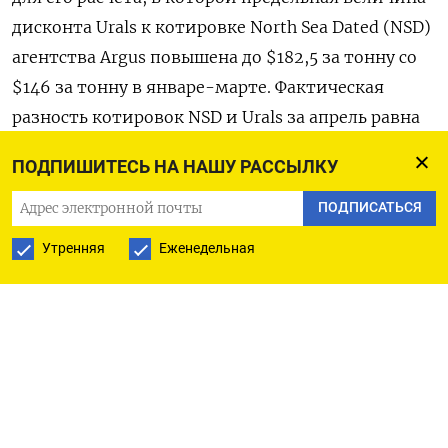
дисконта Urals к котировке North Sea Dated (NSD)
агентства Argus повышена до $182,5 за тонну со
$146 за тонну в январе-марте. Фактическая
разность котировок NSD и Urals за апрель равна
$190 за тонну, поэтому при вычислении
ПОДПИШИТЕСЬ НА НАШУ РАССЫЛКУ
бензинового демпфера в апреле учитывался
предельный дифференциал ($182,5 за тонну). В
ПОДПИСАТЬСЯ
случае использования прежней формулы
Утренняя
Еженедельная
бензиновый демпфер за апрель составил бы
17.953 рубля за тонну. Демпфер для дизтоплива в
текущем месяце снизился в результате
применения новой формулы, учитывающей с
апреля дисконт Urals в пределах $73 за тонну, а
также за счет ослабления в апреле мировых
котировок на топливо. При расчете по старой