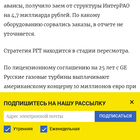
авансы, получило заем от структуры ИнтерРАО
на 4,7 миллиарда рублей. По какому
оборудованию сорвались заказы, в отчете не
уточняется.
Стратегия РГТ находится в стадии пересмотра.
По лицензионному соглашению на 25 лет с GE
Русские газовые турбины выплачивают
американскому концерну 10 миллионов евро при
достижении локализации 70% и 20 миллионов
ПОДПИШИТЕСЬ НА НАШУ РАССЫЛКУ
евро - при 90%. Предприятие ждет, что теперь
сможет достигнуть 90% не ранее 2027 года.
ПОДПИСАТЬСЯ
Утренняя
Еженедельная
У ИнтерРАО есть опцион на выкуп доли General