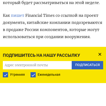
который будет рассматриваться на этой неделе.
Как
пишет
Financial
Times со ссылкой на проект
документа, китайские компании подозреваются
в продаже России компонентов, которые могут
использоваться при создании вооружения.
В предварительный список попали две фирмы
ПОДПИШИТЕСЬ НА НАШУ РАССЫЛКУ
из материкового Китая — 3HC
Semiconductors
и
King-Pai
Technology. 3HC обвиняется в «попытке
ПОДПИСАТЬСЯ
обойти экспортный контроль и приобретении
Утренняя
Еженедельная
или попытке приобрести товары американского
происхождения для поддержки военной и/или
оборонной промышленной базы России». В свою
очередь King-Pai
поставляет в Россию