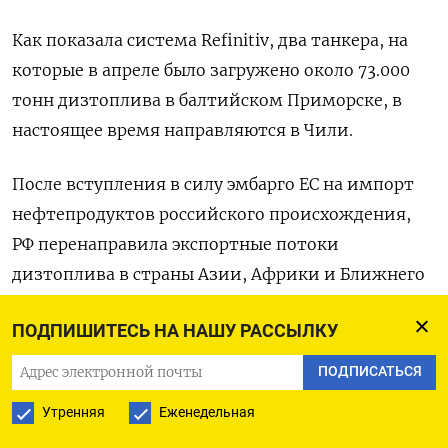
Как показала система Refinitiv, два танкера, на
которые в апреле было загружено около 73.000
тонн дизтоплива в балтийском Приморске, в
настоящее время направляются в Чили.
После вступления в силу эмбарго ЕС на импорт
нефтепродуктов российского происхождения,
РФ перенаправила экспортные потоки
дизтоплива в страны Азии, Африки и Ближнего
Востока, а также значительно увеличила
ПОДПИШИТЕСЬ НА НАШУ РАССЫЛКУ
отгрузки продукта в Латинскую Америку.
ПОДПИСАТЬСЯ
В целом за январь-апрель 2023 года из
Утренняя
Еженедельная
российских портов в Латинскую Америку было
отгружено почти 1,5 миллиона тонн дизтоплива