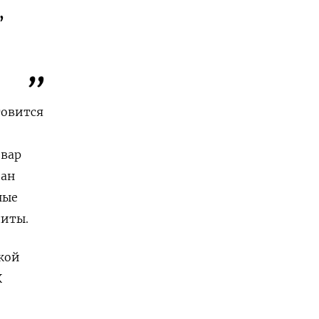
,
товится
овар
зан
ные
литы.
ской
К