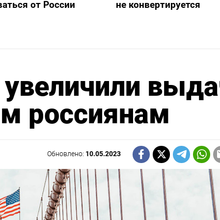
аться от России
не конвертируется
 увеличили выда
ым россиянам
Обновлено:
10.05.2023