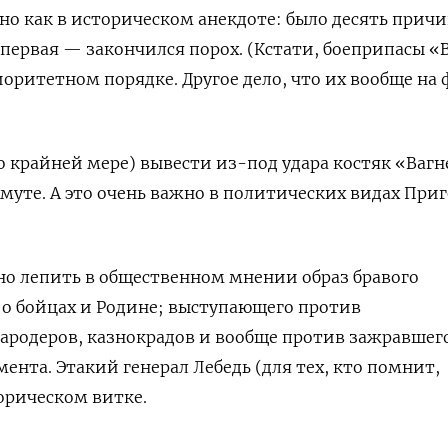
но как в историческом анекдоте: было десять причи
первая — закончился порох. (Кстати, боеприпасы «
иоритетном порядке. Другое дело, что их вообще на
о крайней мере) вывести из-под удара костяк «Вагн
муте. А это очень важно в политических видах При
но лепить в общественном мнении образ бравого
о бойцах и Родине; выступающего против
ародеров, казнокрадов и вообще против зажравшег
ента. Этакий генерал Лебедь (для тех, кто помнит,
орическом витке.