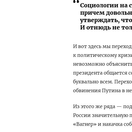
Социологии на с
причем довольн
утверждать, чт
И отнюдь не тол
И вот здесь мы перехо
к политическому кризи
невозможно объяснить
президента общается с
буквально всем. Перех
обвинения Путина в н
Из этого же ряда — по
России значительную 
«Вагнер» и накачка со