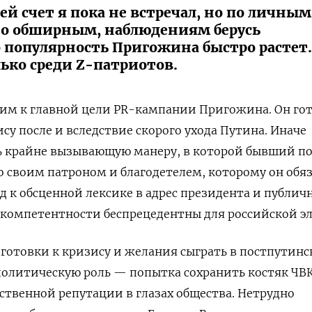
ей счет я пока не встречал, но по личным
о обширным, наблюдениям берусь
о популярность Пригожина быстро растет.
ько среди Z-патриотов.
дим к главной цели PR-кампании Пригожина. Он го
су после и вследствие скорого ухода Путина. Иначе
 крайне вызывающую манеру, в которой бывший п
о своим патроном и благодетелем, которому он обя
од к обсценной лексике в адрес президента и публич
екомпетентности беспрецедентны для российской э
дготовки к кризису и желания сыграть в постпутин
политическую роль — попытка сохранить костяк ЧВ
бственной репутации в глазах общества. Нетрудно