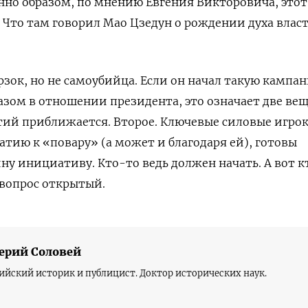
нно образом, по мнению Евгения Викторовича, этот
. Что там говорил Мао Цзедун о рождении духа влас
зок, но не самоубийца. Если он начал такую кампа
разом в отношении президента, это означает две вещ
тий приближается. Второе. Ключевые силовые игрок
атию к «повару» (а может и благодаря ей), готовы
у инициативу. Кто-то ведь должен начать. А вот к
 вопрос открытый.
ерий Соловей
ийский историк и публицист. Доктор исторических наук.