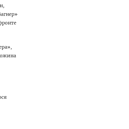
н,
Вагнер»
 фронте
ера»,
гожина
ося