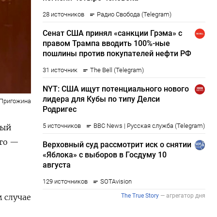
 Пригожина
ный
-то —
 случае