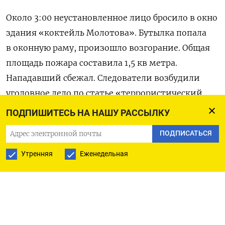
Около 3:00 неустановленное лицо бросило в окно
здания «коктейль Молотова». Бутылка попала
в оконную раму, произошло возгорание. Общая
площадь пожара составила 1,5 кв метра.
Нападавший сбежал. Следователи возбудили
уголовное дело по статье «террористический
акт».
ПОДПИШИТЕСЬ НА НАШУ РАССЫЛКУ
ПОДПИСАТЬСЯ
12 апреля в Усинске
задержали
60-летнюю
сотрудницу клининговой компании,
Утренняя
Еженедельная
пытавшуюся поджечь военкомат. Женщина
метнула в здание две бутылки
с зажигательной смесью, однако оно
не загорелось. Горничную задержал сотрудник