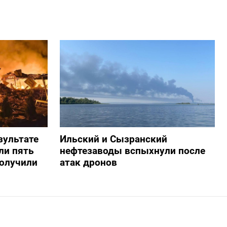
зультате
Ильский и Сызранский
ли пять
нефтезаводы вспыхнули после
получили
атак дронов