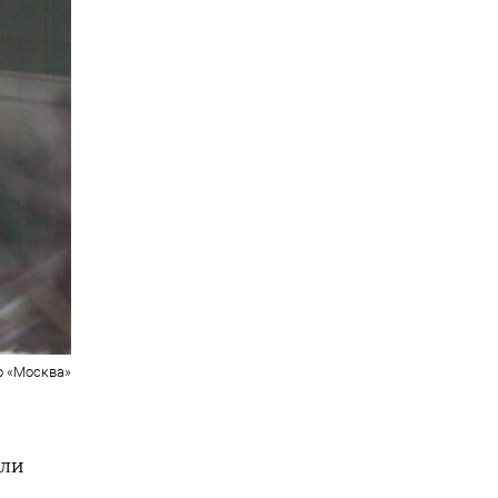
о «Москва»
или