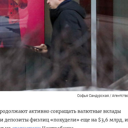
Софья Сандурская / Агентств
продолжают активно сокращать валютные вклады
а и депозиты физлиц «похудели» еще на $3,6 млрд, 