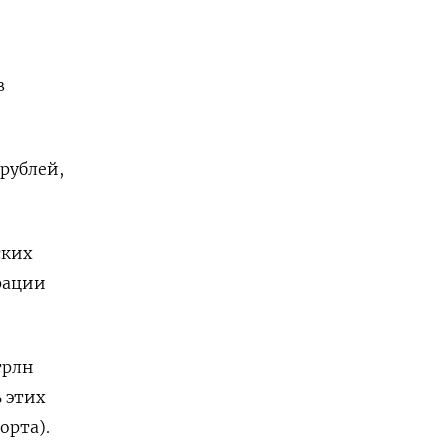
в
 рублей,
ских
рации
трлн
ь этих
орта).