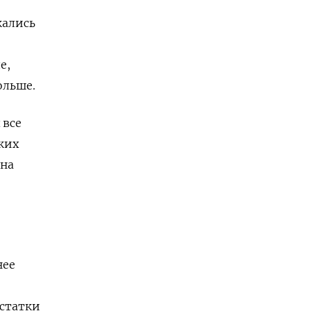
кались
е,
ольше.
 все
ких
она
нее
остатки