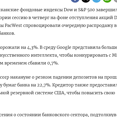
риканские фондовые индексы Dow и S&P 500 заверши
рии сессию в четверг на фоне отступления акций Di
ы PacWest спровоцировали очередную распродажу в
банков.
дорожали на 4,3%. В среду Google представила больш
кусственного интеллекта, чтобы конкурировать с Mi
ем временем сбавили 0,7%.
corp накануне о резком падении депозитов на про
у бумаг банка на 22,7%. Кредитор также предостави
ьной резервной системе США, чтобы повысить свою
сения о состоянии банковского сектора, подтолкнув