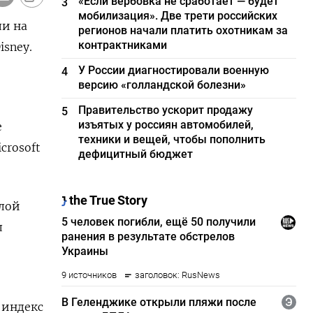
«Если вербовка не сработает — будет
3
мобилизация». Две трети российских
ли на
регионов начали платить охотникам за
контрактниками
sney.
У России диагностировали военную
4
версию «голландской болезни»
Правительство ускорит продажу
5
изъятых у россиян автомобилей,
е
техники и вещей, чтобы пополнить
crosoft
дефицитный бюджет
шлой
л
 индекс