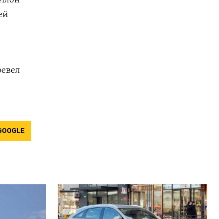
ей
ревел
GOOGLE