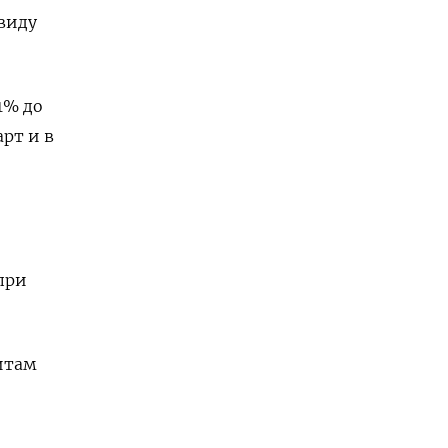
виду
1% до
рт и в
при
итам