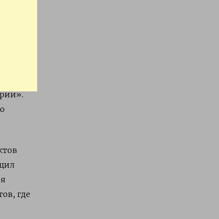
ления
ории».
ю
ктов
бщил
ия
ов, где