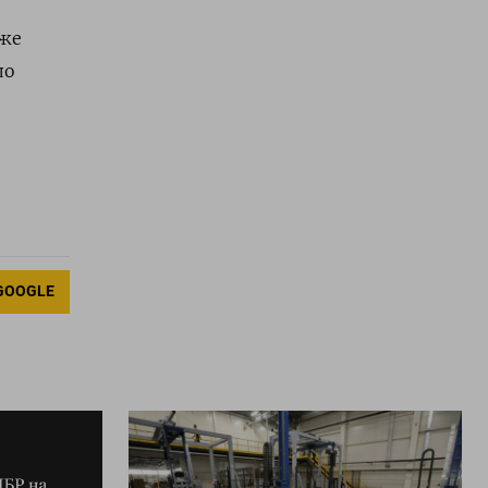
уже
ло
GOOGLE