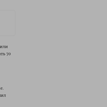
вили
ть 70
е.
нил