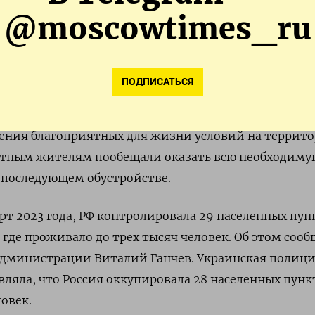
@moscowtimes_ru
ПОДПИСАТЬСЯ
ласти сообщают о риске жертв среди мирного насе
ихся обстрелов со стороны ВСУ. Рекомендация дана
ления благоприятных для жизни условий на террит
естным жителям пообещали оказать всю необходиму
 последующем обустройстве.
рт 2023 года, РФ контролировала 29 населенных пун
 где проживало до трех тысяч человек. Об этом соо
администрации Виталий Ганчев. Украинская полиц
являла, что Россия оккупировала 28 населенных пункт
овек.