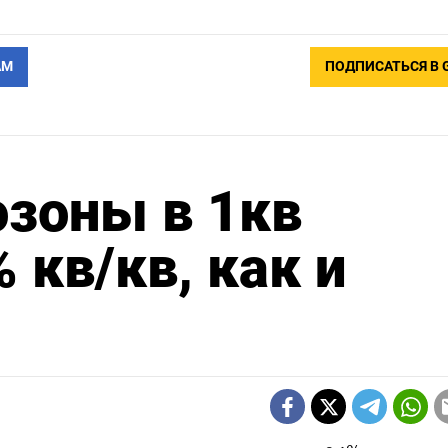
АМ
ПОДПИСАТЬСЯ В 
зоны в 1кв
 кв/кв, как и