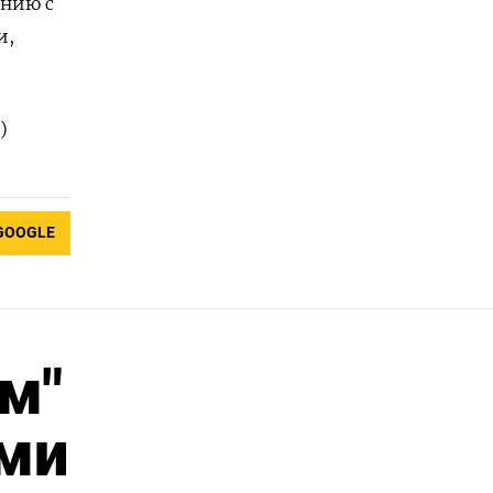
ению с
и,
)
GOOGLE
м"
ми