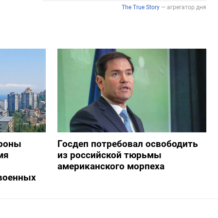
дроны
Госдеп потребовал освободить
мя
из российской тюрьмы
американского морпеха
военных