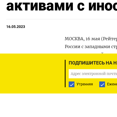
активами с ино
16.05.2023
МОСКВА, 16 мая (Рейт
России с западными ст
принятые российскими
конвертация депозита
ПОДПИШИТЕСЬ НА 
евробонды, помогли во
примерно на 3 триллио
Утренняя
Ежен
Накануне первый зампр
автоматической и при
расписок компаний РФ
российских владельцев