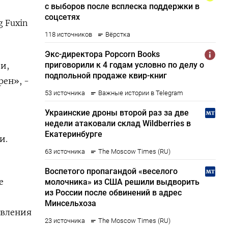
 Fuxin
и,
рен», -
и.
е
овления