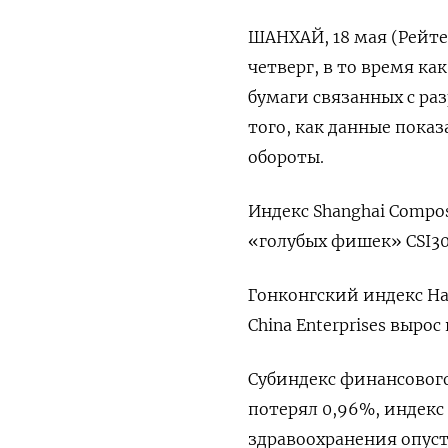
ШАНХАЙ, 18 мая (Рейт
четверг, в то время к
бумаги связанных с ра
того, как данные пока
обороты.
Индекс Shanghai Compos
«голубых фишек» CSI300
Гонконгский индекс Han
China Enterprises вырос 
Субиндекс финансового
потерял 0,96%, индекс 
здравоохранения опуст