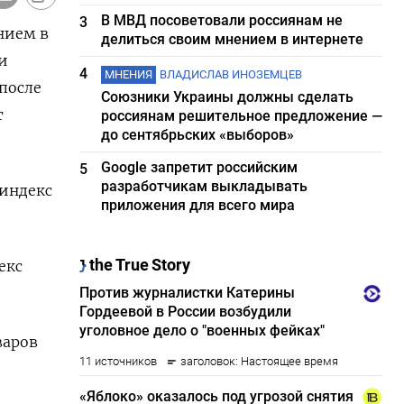
В МВД посоветовали россиянам не
3
нием в
делиться своим мнением в интернете
и
4
МНЕНИЯ
ВЛАДИСЛАВ ИНОЗЕМЦЕВ
после
Союзники Украины должны сделать
т
россиянам решительное предложение —
до сентябрьских «выборов»
Google запретит российским
5
разработчикам выкладывать
 индекс
приложения для всего мира
екс
варов