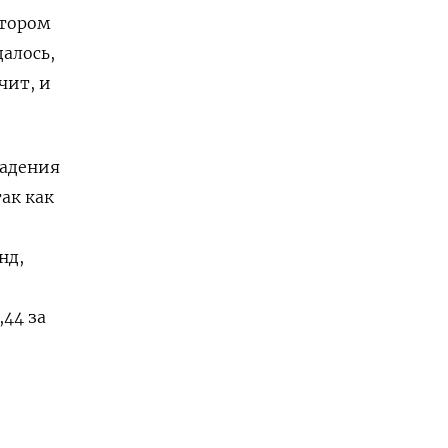
отором
алось,
чит, и
падения
так как
нд,
,44 за