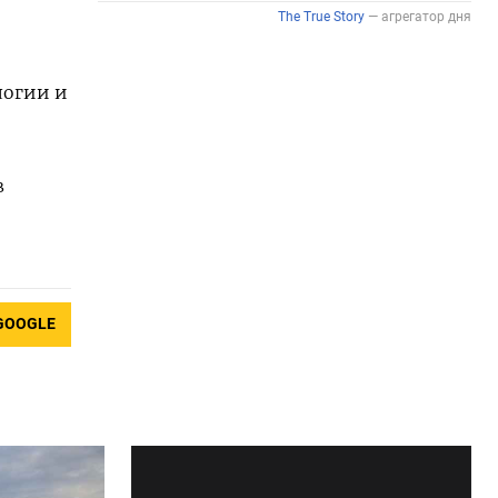
логии и
в
GOOGLE