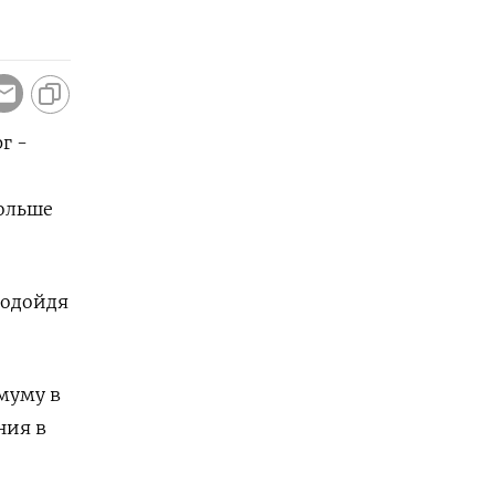
г -
больше
подойдя
муму в
ния в