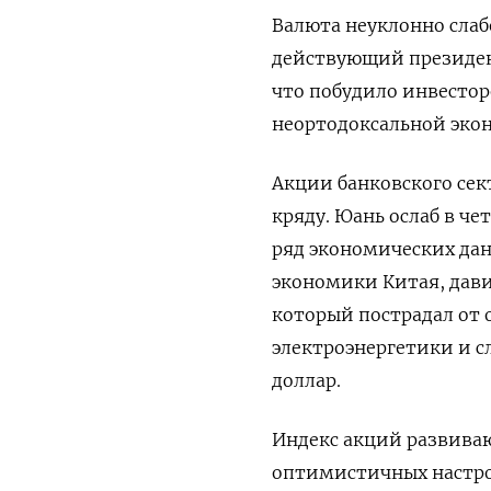
Валюта неуклонно слаб
действующий президент
что побудило инвесторо
неортодоксальной экон
Акции банковского сек
кряду. Юань ослаб в чет
ряд экономических да
экономики Китая, дав
который пострадал от 
электроэнергетики и с
доллар.
Индекс акций развиваю
оптимистичных настро