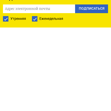
нефтепровода Мунай Тас, 20,75% Каспийского
ПОДПИСАТЬСЯ
трубопроводного консорциума (КТК) и другие
Утренняя
Еженедельная
активы. (Мария Гордеева)
ПОДПИСАТЬСЯ НА ТЕЛЕГРАМ
ПОДПИСАТЬСЯ В GOOGLE