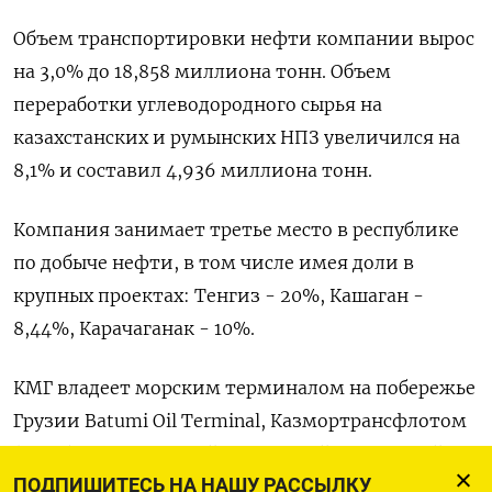
Объем транспортировки нефти компании вырос
на 3,0% до 18,858 миллиона тонн. Объем
переработки углеводородного сырья на
казахстанских и румынских НПЗ увеличился на
8,1% и составил 4,936 миллиона тонн.
Компания занимает третье место в республике
по добыче нефти, в том числе имея доли в
крупных проектах: Тенгиз - 20%, Кашаган -
8,44%, Карачаганак - 10%.
КМГ владеет морским терминалом на побережье
Грузии Batumi Oil Terminal, Казмортрансфлотом
(100%), транспортной компанией Казтрансойл
ПОДПИШИТЕСЬ НА НАШУ РАССЫЛКУ
(90%), компании принадлежит 50%