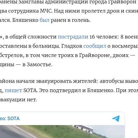
анены замглавы администрации города Грайворон
ва сотрудника МЧС. Над ними пролетел дрон и ски
ался. Бляшенко
был
ранен в голень.
, в общей сложности
пострадали
16 человек: 8 воен
доставлены в больницы. Гладков
сообщил
о восьмеры
бстрелов, в том числе троих в Грайвороне, двоих —
щины — в Замостье.
айона начали эвакуировать жителей: автобусы выв
д,
пишет
SOTA. Это подтвердил и Бляшенко. При это
эвакуации нет.