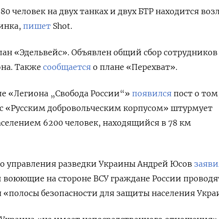
80 человек на двух танках и двух БТР находится воз
зинка,
пишет
Shot.
лан «Эдельвейс». Объявлен общий сбор сотрудников 
она. Также
сообщается
о плане «Перехват».
ле «Легиона „Свобода России“»
появился
пост о том
с «Русским добровольческим корпусом» штурмует
аселением 6200 человек, находящийся в 78 км
го управления разведки Украины Андрей Юсов
заяви
и воюющие на стороне ВСУ граждане России проводя
 «полосы безопасности для защиты населения Укра