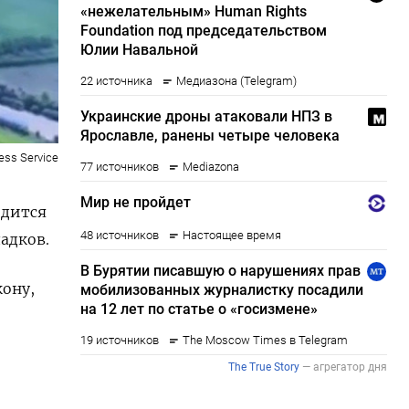
ress Service
одится
адков.
кону,