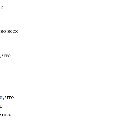
ле
во всех
, что
л
, что
т
ины».