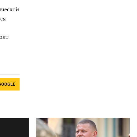
ической
тся
оят
GOOGLE