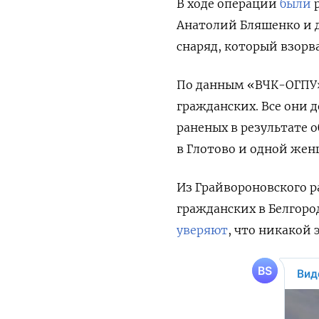
В ходе операции
были
р
Анатолий Бляшенко и д
снаряд, который взорв
По данным «ВЧК-ОГПУ»
гражданских. Все они 
раненых в результате о
в Глотово и одной жен
Из Грайвороновского р
гражданских в Белгоро
уверяют
, что никакой 