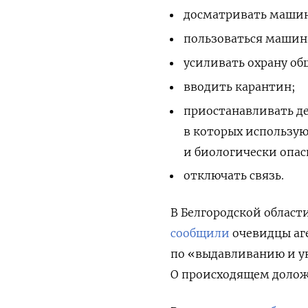
досматривать машин
пользоваться машин
усиливать охрану об
вводить карантин;
приостанавливать де
в которых использу
и биологически опас
отключать связь.
В Белгородской област
сообщили
очевидцы аге
по «выдавливанию и у
О происходящем долож