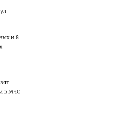
нул
ных и 8
х
озят
м в МЧС