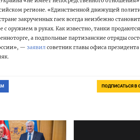
 Украина «не имеет непосредственного отношения»
ссийском регионе. «Единственной движущей полит
стране закрученных гаек всегда неизбежно станови
 с оружием в руках. Как известно, танки продаются
енноторге, а подпольные партизанские отряды сост
России», —
заявил
советник главы офиса президента
як.
АМ
ПОДПИСАТЬСЯ В 