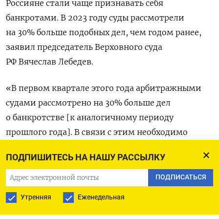
Россияне стали чаще признавать себя
банкротами. В 2023 году суды рассмотрели
на 30% больше подобных дел, чем годом ранее,
заявил председатель Верховного суда
РФ Вячеслав Лебедев.
«В первом квартале этого года арбитражными
судами рассмотрено на 30% больше дел
о банкротстве [к аналогичному периоду
прошлого года]. В связи с этим необходимо
дальнейшее совершенствование
ПОДПИШИТЕСЬ НА НАШУ РАССЫЛКУ
законодательства о банкротстве, упрощение
и ускорение судебных процедур,
ПОДПИСАТЬСЯ
унификация», — сказал Лебедев на пленарном
Утренняя
Еженедельная
заседании Совета судей (
цитата
по «РИА