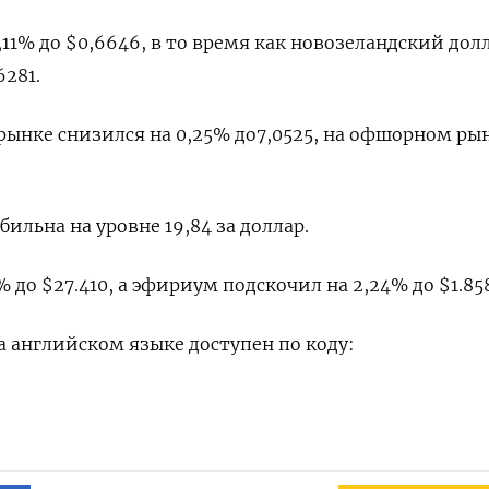
11% до $0,6646​, в то время как новозеландский дол
281​.
нке снизился на 0,25% до​ 7,0525​, на офшорном рын
бильна на уровне 19,84 за доллар.
 до $27.410, а эфириум подскочил на 2,24% до $1.858
 английском языке доступен по коду: