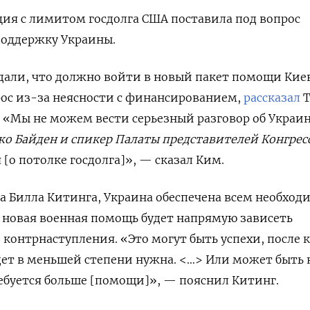
ия с лимитом госдолга США поставила под вопрос
оддержку Украины.
дали, что должно войти в новый пакет помощи Кие
ос из-за неясности с финансированием,
рассказал
T
 «Мы не можем вести серьезный разговор об Украин
о Байден и спикер Палаты представителей Конгресс
я [о потолке госдолга]», — сказал Ким.
а Билла Китинга, Украина обеспечена всем необхо
 новая военная помощь будет напрямую зависеть
о контрнаступления. «Это могут быть успехи, после 
ет в меньшей степени нужна. <…> Или может быть 
ребуется больше [помощи]», — пояснил Китинг.