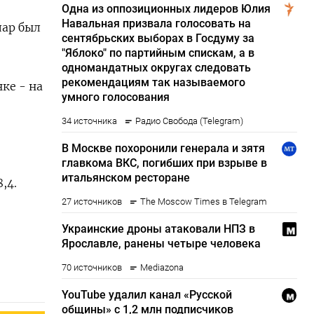
лар был
ке - на
,4.