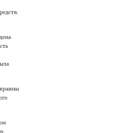
редств.
дена
сть
была
Украины
ого
ром
н,