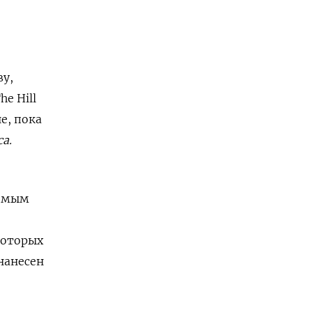
ву,
he
Hill
е, пока
а.
димым
которых
нанесен