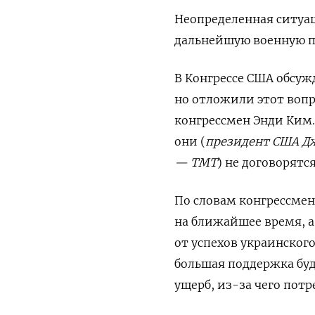
Неопределенная ситуац
дальнейшую военную п
В Конгрессе США обсуж
но отложили этот вопр
конгрессмен Энди Ким.
они (
президент США Дж
— ТМТ
) не договорятс
По словам конгрессмен
на ближайшее время, а
от успехов украинског
большая поддержка буд
ущерб, из-за чего пот