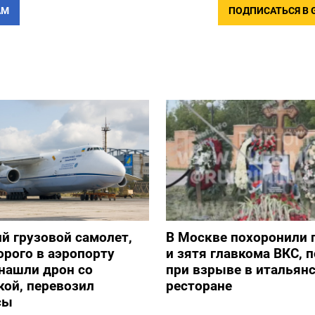
АМ
ПОДПИСАТЬСЯ В 
й грузовой самолет,
В Москве похоронили 
орого в аэропорту
и зятя главкома ВКС, 
нашли дрон со
при взрыве в итальян
ой, перевозил
ресторане
сы