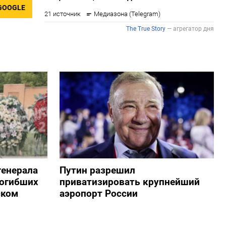
GOOGLE
генерала
Путин разрешил
погибших
приватизировать крупнейший
ском
аэропорт России