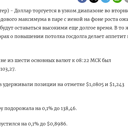
ер) - Доллар торгуется в узком диапазоне во вторн
одового максимума в паре с иеной на фоне роста о
 будут оставаться высокими еще долгое время. В то 
орах о повышении потолка госдолга делает аппетит 
ине из шести основных валют к 08:22 МСК был
03,27​.
 удерживали позиции на отметке $1,0805​ и $1,243​
 подорожала на 0,1%​ до 138,46.
тился на 0,1% до $0,8986​.