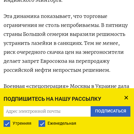
индийского Минторга.
Эта динамика показывает, что торговые
ограничения не столь непробиваемы. В пятницу
страны Большой семерки выразили решимость
устранить лазейки в санкциях. Тем не менее,
риск очередного скачка цен на энергоносители
делает запрет Евросоюза на перепродажу
российской нефти непростым решением.
Военная «спецоперация» Москвы в Украине дала
Индии возможность увеличить закупки нефти
ПОДПИШИТЕСЬ НА НАШУ РАССЫЛКУ
из РФ по сниженным ценам. Импорт такого
ПОДПИСАТЬСЯ
подсанкционного сырья за двенадцать месяцев
по март вырос до $31 миллиарда с $2,5
Утренняя
Еженедельная
миллиарда годом ранее, свидетельствуют