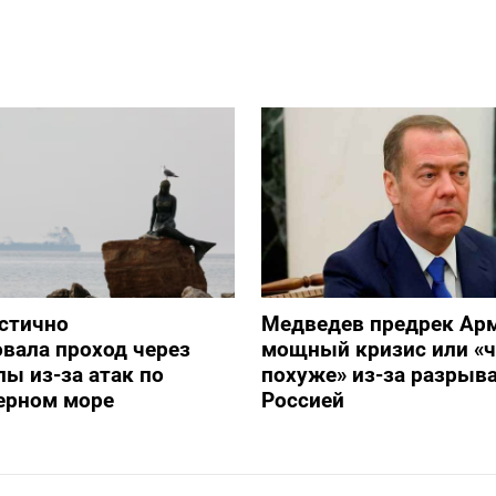
стично
Медведев предрек Ар
вала проход через
мощный кризис или «ч
ы из-за атак по
похуже» из-за разрыва
ерном море
Россией