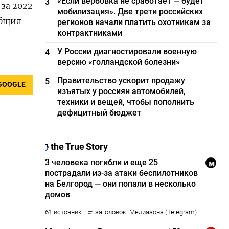
«Если вербовка не сработает — будет
3
за 2022
мобилизация». Две трети российских
общил
регионов начали платить охотникам за
контрактниками
У России диагностировали военную
4
версию «голландской болезни»
Правительство ускорит продажу
5
GOOGLE
изъятых у россиян автомобилей,
техники и вещей, чтобы пополнить
дефицитный бюджет