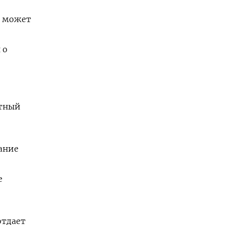
а может
 о
отный
ание
е
отдает