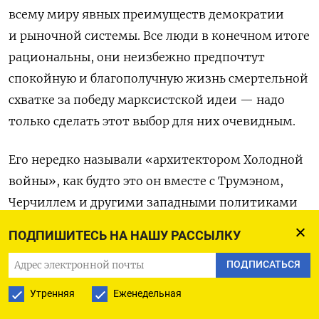
всему миру явных преимуществ демократии
и рыночной системы. Все люди в конечном итоге
рациональны, они неизбежно предпочтут
спокойную и благополучную жизнь смертельной
схватке за победу марксистской идеи — надо
только сделать этот выбор для них очевидным.
Его нередко называли «архитектором Холодной
войны», как будто это он вместе с Трумэном,
Черчиллем и другими западными политиками
решил эту войну начать. Но я бы сказал иначе:
ПОДПИШИТЕСЬ НА НАШУ РАССЫЛКУ
он оказался аналитиком, который описал
ПОДПИСАТЬСЯ
ее характер в самом ее начале и подсказал
правительству США, как избежать перерастания
Утренняя
Еженедельная
этой войны в масштабную горячую, в Третью