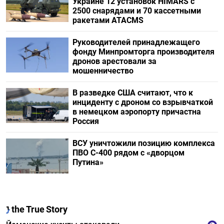
Украине 12 установок HIMARS с
2500 снарядами и 70 кассетными
ракетами ATACMS
Руководителей принадлежащего
фонду Минпромторга производителя
дронов арестовали за
мошенничество
В разведке США считают, что к
инциденту с дроном со взрывчаткой
в немецком аэропорту причастна
Россия
ВСУ уничтожили позицию комплекса
ПВО С-400 рядом с «дворцом
Путина»