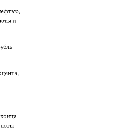
нефтью,
люты и
рубль
оцента,
 концу
алюты