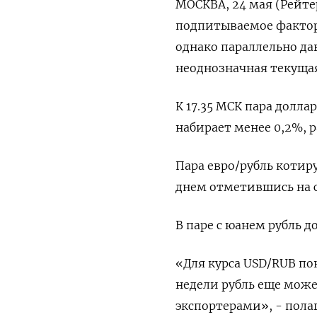
МОСКВА, 24 мая (Рейте
подпитываемое фактор
однако параллельно да
неоднозначная текуща
К 17.35 МСК пара долла
набирает менее 0,2%, р
Пара евро/рубль котиру
днем отметившись на 
В паре с юанем рубль д
«Для курса USD/RUB пок
недели рубль еще може
экспортерами», - пола