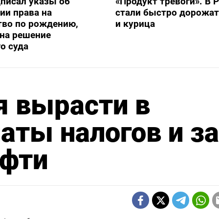
писал указы об
«Продукт тревоги». В 
ии права на
стали быстро дорожат
тво по рождению,
и курица
на решение
о суда
я вырасти в
аты налогов и за
ефти