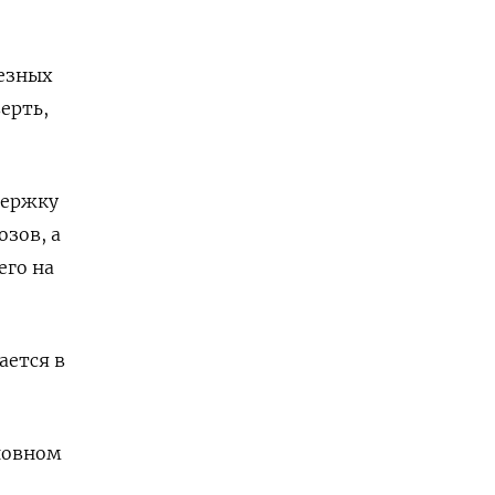
лезных
ерть,
держку
зов, а
его на
ается в
новном
и