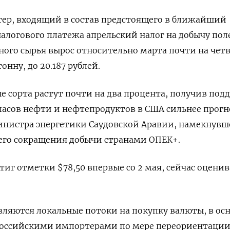
тер, входящий в состав предстоящего в ближайший
алогового платежа апрельский налог на добычу по
ого сырья вырос относительно марта почти на четв
тонну, до 20.187 рублей.
е сорта растут почти на два процента, получив под
асов нефти и нефтепродуктов в США сильнее прогно
нистра энергетики Саудовской Аравии, намекнувш
его сокращения добычи странами ОПЕК+.
стиг отметки $78,50 впервые со 2 мая, сейчас оценив
вляются локальные потоки на покупку валюты, в ос
оссийскими импортерами по мере переориентаци