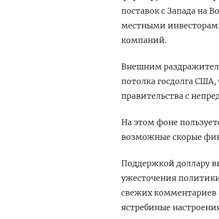
поставок с Запада на В
местными инвесторами
компаний.
Внешним раздражителе
потолка госдолга США,
правительства с непре
На этом фоне пользуетс
возможные скорые фин
Поддержкой доллару в
ужесточения политики
свежих комментариев 
ястребиные настроения