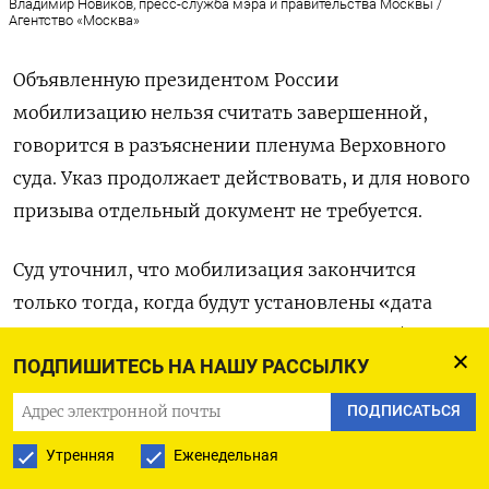
Владимир Новиков, пресс-служба мэра и правительства Москвы /
Агентство «Москва»
Объявленную президентом России
мобилизацию нельзя считать завершенной,
говорится в разъяснении пленума Верховного
суда. Указ продолжает действовать, и для нового
призыва отдельный документ не требуется.
Суд уточнил, что мобилизация закончится
только тогда, когда будут установлены «дата
и время» ее отмены. После этого можно будет
ПОДПИШИТЕСЬ НА НАШУ РАССЫЛКУ
демобилизовать тех, кто уже призван,
а контрактники получат возможность
ПОДПИСАТЬСЯ
увольняться со службы.
Утренняя
Еженедельная