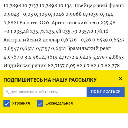
10,7898 10,7137 10,7898 10,134 Швейцарский франк
0,9043 -0,03 0,905 0,9046 0,9068 0,9039 0,944
0,8821 Валюты G20: Аргентинский песо 235,48
-0,1 235,48 235,72 235,48 235,79 235,72 178,16
Австралийский доллар 0,6526 -0,26 0,6539 0,6543
0,6547 0,6521 0,7157 0,6521 Бразильский реал
4,9767 0,3 4,961 4,9619 4,9772 4,9425 5,4797 4,8853
Индийская рупия 82,7137 0,05 82,67 82,67 82,778
82,687 83,019 80,89 Индонезийская рупия 14 945
ПОДПИШИТЕСЬ НА НАШУ РАССЫЛКУ
0,34 14 950 14 895 14 958 14 938 15 636 14 570
Китайский юань 7,0685 0,13 7,0661 7,0593 7,075
ПОДПИСАТЬСЯ
7,0613 7,075 6,6915 Мексиканский песо 17,802 0,04
Утренняя
Еженедельная
17,785 17,795 17,85 17,7577 19,5298 17,419
Российский рубль 79,8465 0,8 80,2055 79,21 80,503
78,9225 84,5 67 Саудовский риал 3,7503 0 3,7501