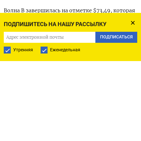
Волна B завершилась на отметке $73,49, которая
служит серединой целью. Сопротивление
ПОДПИШИТЕСЬ НА НАШУ РАССЫЛКУ
зафиксировано на уровне $76,65, прорыв выше
ПОДПИСАТЬСЯ
которого может привести к росту до $77,40.
Утренняя
Еженедельная
На дневном графике попытка пробить отметку
$77,56 оказалась неудачной. Ожидается, что
нефть отступит в направлении $73,82. Не вполне
очевидно, способен ли контракт пробить эту
поддержку.
По крайней мере, становится яснее, что
расширение волны (D) от $70,12 выглядит
маловероятным.