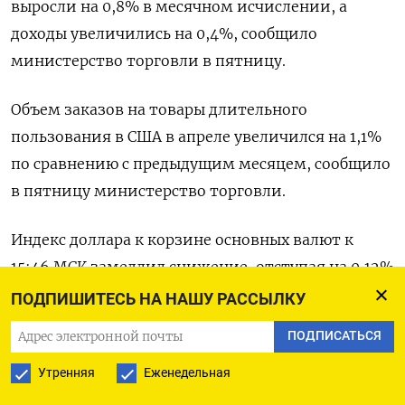
выросли на 0,8% в месячном исчислении, а
доходы увеличились на 0,4%, сообщило
министерство торговли в пятницу.
Объем заказов на товары длительного
пользования в США в апреле увеличился на 1,1%
по сравнению с предыдущим месяцем, сообщило
в пятницу министерство торговли.
Индекс доллара к корзине основных валют к
15:46 МСК замедлил снижение, отступая на 0,12%
до 104,2, по сравнении со снижением примерно
ПОДПИШИТЕСЬ НА НАШУ РАССЫЛКУ
на 0,3% до выхода статистики.
ПОДПИСАТЬСЯ
Евро умерил пыл, и рост только на 0,16% до $1,07
Утренняя
Еженедельная
к ​доллару, по сравнению с подъемом на 0,3% до