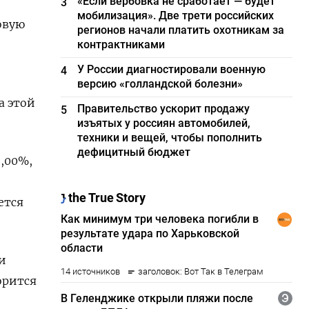
«Если вербовка не сработает — будет
3
мобилизация». Две трети российских
овую
регионов начали платить охотникам за
контрактниками
У России диагностировали военную
4
версию «голландской болезни»
а этой
Правительство ускорит продажу
5
изъятых у россиян автомобилей,
техники и вещей, чтобы пополнить
дефицитный бюджет
6,00%,
ется
и
орится