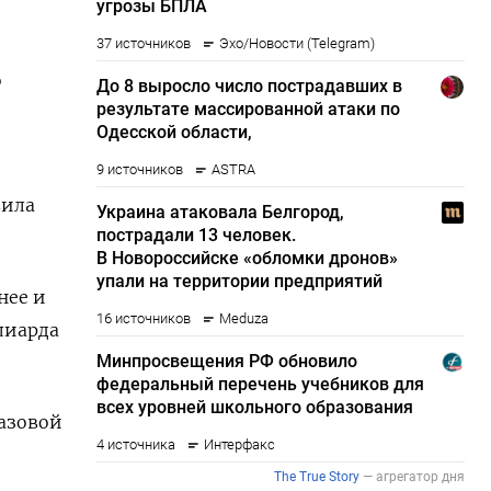
о
вила
нее и
лиарда
базовой