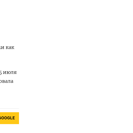
ми как
 5 июля
ровала
GOOGLE