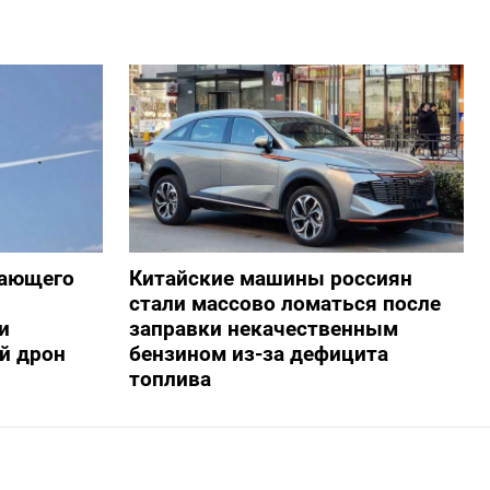
жающего
Китайские машины россиян
стали массово ломаться после
и
заправки некачественным
й дрон
бензином из-за дефицита
топлива