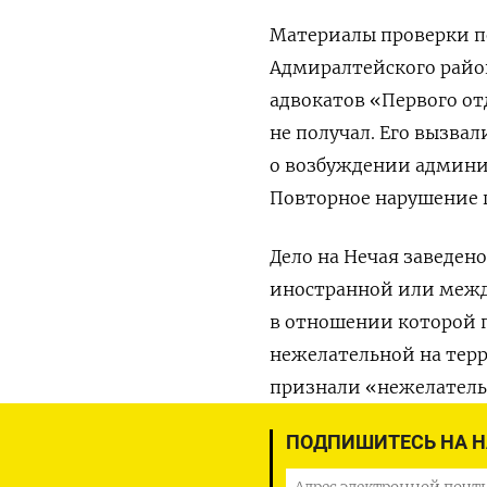
Материалы проверки п
Адмиралтейского район
адвокатов «Первого от
не получал. Его вызва
о возбуждении админист
Повторное нарушение г
Дело на Нечая заведено
иностранной или межд
в отношении которой 
нежелательной на тер
признали
«нежелательн
ПОДПИШИТЕСЬ НА 