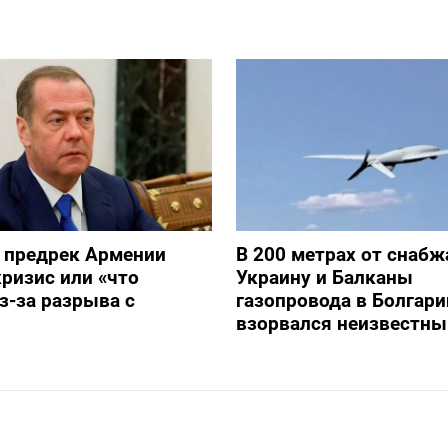
 предрек Армении
В 200 метрах от снаб
ризис или «что
Украину и Балканы
з-за разрыва с
газопровода в Болгари
взорвался неизвестны