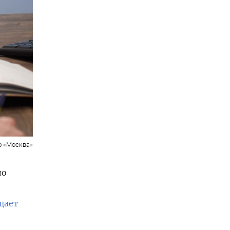
о «Москва»
ло
щает