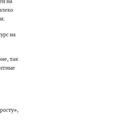
ен на
алеко
и.
урс на
не, так
ентные
росту»,