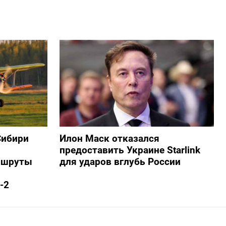
Сибири
Илон Маск отказался
предоставить Украине Starlink
ршруты
для ударов вглубь России
-2