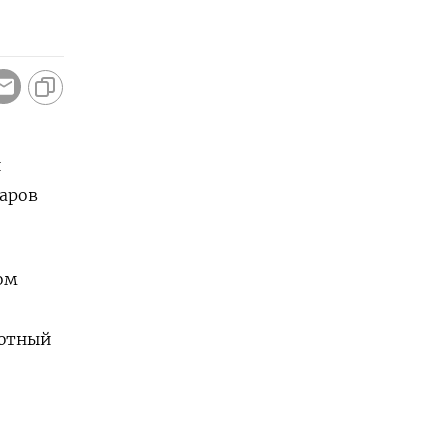
и
ларов
ом
лютный