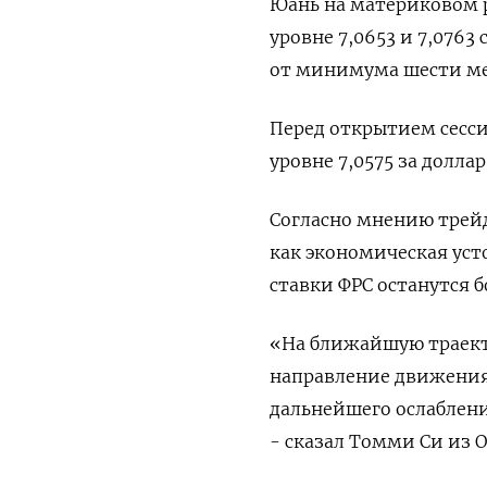
Юань на материковом р
уровне 7,0653​ и 7,076
от минимума шести мес
Перед открытием сесс
уровне 7,0575 за долла
Согласно мнению трейд
как экономическая уст
ставки ФРС останутся 
«На ближайшую траект
направление движения 
дальнейшего ослаблени
- сказал Томми Си из O