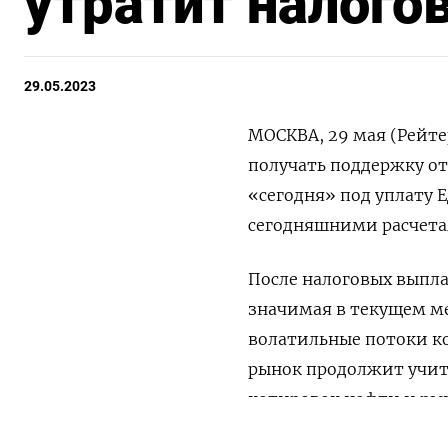
утратит налог
29.05.2023
МОСКВА, 29 мая (Рейте
получать поддержку о
«сегодня» под уплату 
сегодняшними расчета
После налоговых выпла
значимая в текущем ме
волатильные потоки к
рынок продолжит учит
котировок нефти и рын
ПОДПИШИТЕСЬ НА 