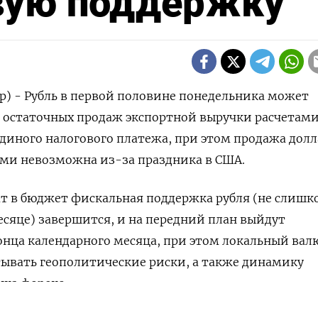
овую поддержку
р) - Рубль в первой половине понедельника может
т остаточных продаж экспортной выручки расчетам
Единого налогового платежа, при этом продажа дол
ми невозможна из-за праздника в США.
т в бюджет фискальная поддержка рубля (не слишк
сяце) завершится, и на передний план выйдут
онца календарного месяца, при этом локальный ва
ывать геополитические риски, а также динамику
ка форекс.
НАШУ РАССЫЛКУ