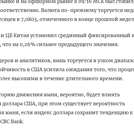
ынке и на офшорном рынке к 09:16 МСК был стабил
3 соответственно. Валюта по-прежнему торгуется нед
яцев в 7,0803, отмеченного в конце прошлой недел
ии ЦБ Китая установил срединный фиксированный к
р, что на 0,26% сильнее предыдущего значения.
еров и аналитиков, юань торгуется в узком диапазо
ойчивость в США усилила ожидания того, что проц
более высокими в течение длительного времени.
орию движения юаня, вероятно, будет влиять
доллара США, при этом существует вероятность
я юаня, если индекс доллара сохранит тенденцию к 
CBC Bank.