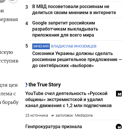
В МВД посоветовали россиянам не
3
ри
делиться своим мнением в интернете
зервная
Google запретит российским
4
разработчикам выкладывать
приложения для всего мира
5
МНЕНИЯ
ВЛАДИСЛАВ ИНОЗЕМЦЕВ
ойскую
Союзники Украины должны сделать
россиянам решительное предложение —
тступив
до сентябрьских «выборов»
для цен
блема с
 борьбу