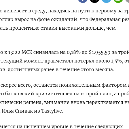
то дешевеет в среду, находясь на пути к первому за т
 доллар вырос на фоне ожиданий, что Федеральная ре
вать процентные ставки высокими дольше, чем
 к 13:22 МСК снизилась на 0,18% до $1.955,59​ за тр
а текущий момент драгметалл потерял около 1,5%, о
в, достигнутых ранее в течение этого месяца.
скорее всего, останется понижательным фактором 
то банковский кризис отошел на второй план, а про
ктически решена, внимание вновь переключается на
 Илья Спивак из Tastylive.
танется на нынешнем уровне в течение следующих