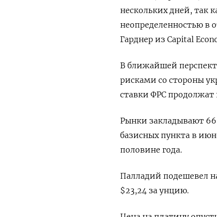
нескольких дней, так 
неопределенностью в о
Гарднер из Capital Econ
В ближайшей перспект
рисками со стороны ук
ставки ФРС продолжат 
Рынки закладывают 66
базисных пункта в июн
половине года.
Палладий подешевел на 
$23,24​ за унцию.
Цена на платину опусти