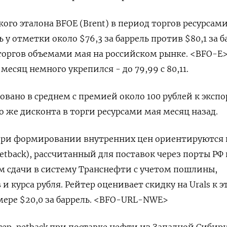
ого эталона BFOE (Brent) в период торгов ресурсам
 у отметки около $76,3 за баррель против $80,1 за б
 торгов объемами мая на российском рынке. <BFO-E>
месяц немного укрепился - до 79,99 с 80,11.
овано в среднем с премией около 100 рублей к эксп
о же дисконта в торги ресурсами мая месяц назад.
при формировании внутренних цен ориентируются 
etback), рассчитанный для поставок через порты РФ 
м сдачи в систему Транснефти с учетом пошлины,
и курса рубля. Рейтер оценивает скидку на Urals к э
змере $20,0 за баррель. <BFO-URL-NWE>