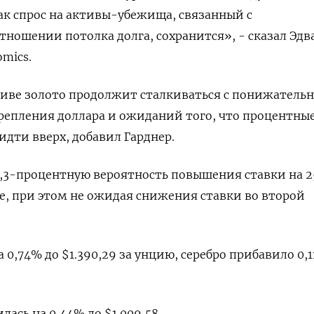
как спрос на активы-убежища, связанный с
тношении потолка долга, сохранится», - сказал Эдв
omics.
иве золото продолжит сталкиваться с понижатель
репления доллара и ожиданий того, что процентны
идти вверх, добавил Гарднер.
,3-процентную вероятность повышения ставки на 2
е, при этом не ожидая снижения ставки во второй
0,74% до $1.390,29​​ за унцию, серебро прибавило 0,
лась на 0,44% до $1.009,58.