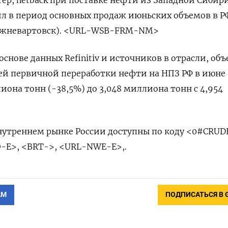
тер, netback при поставке нефти из Западной Сибир
л в период основных продаж июньских объемов в РФ
 Нижневартовск). <URL-WSB-FRM-NM>
основе данных Refinitiv и источников в отрасли, об
 первичной переработки нефти на НПЗ РФ в июне
иона тонн (-38,5%) до 3,048 миллиона тонн с 4,954
нутреннем рынке России доступны по коду <0#CRUD
-E>, <BRT->, <URL-NWE-E>,.
АМ
ПОДПИСАТЬСЯ В 