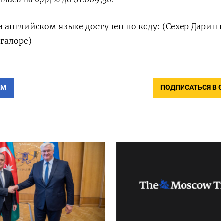
 английском языке доступен по коду: (Сехер Дарин 
нгалоре)
АМ
ПОДПИСАТЬСЯ В 