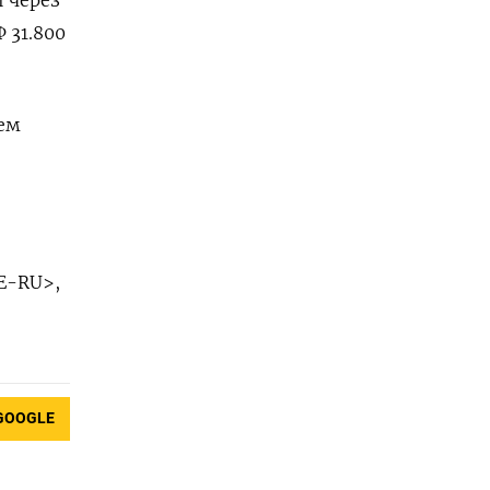
и через
 31.800
ъем
E-RU>,
GOOGLE