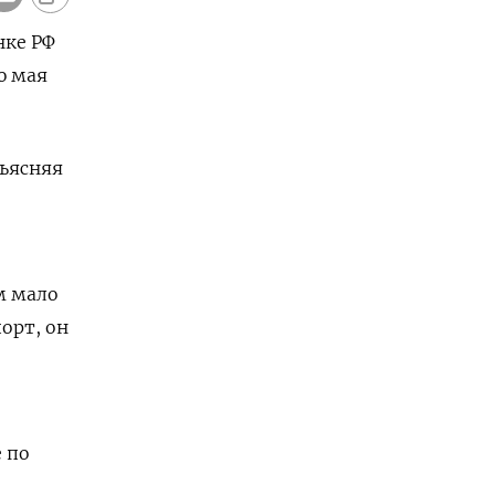
нке РФ
ю мая
ъясняя
м мало
орт, он
 по