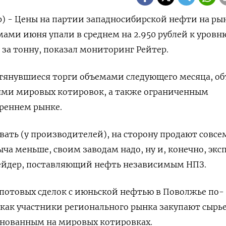
р) - Цены на партии западносибирской нефти на ры
мами июня упали в среднем на 2.950 рублей к уровн
й за тонну, показал мониторинг Рейтер.
тянувшиеся торги объемами следующего месяца, об
ями мировых котировок, а также ограниченным
реннем рынке.
ть (у производителей), на сторону продают совсе
ыча меньше, своим заводам надо, ну и, конечно, эксп
рейдер, поставляющий нефть независимым НПЗ.
спотовых сделок с июньской нефтью в Поволжье по-
 как участники регионального рынка закупают сырье
нованным на мировых котировках.