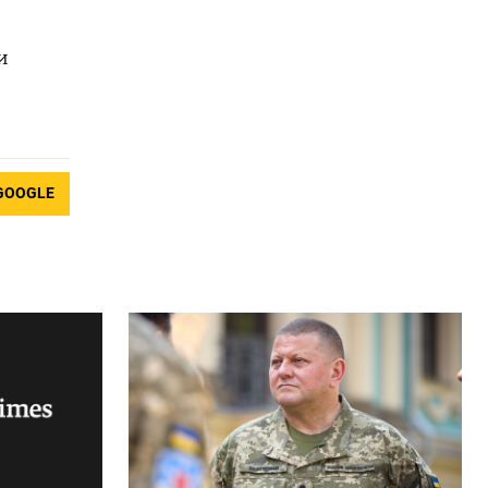
и
GOOGLE