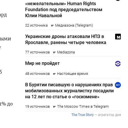
ард
ными
е
5
11% до