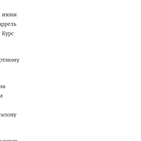
и июня
аррель
 Курс
ортному
на
и
талону