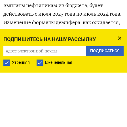
выплаты нефтяникам из бюджета, будет
действовать с июля 2023 года по июль 2024 года.
Изменение формулы демпфера, как ожидается,
уменьшит выплаты нефтяникам из бюджета
ПОДПИШИТЕСЬ НА НАШУ РАССЫЛКУ
ориентировочно на 30 миллиардов рублей в
месяц.
ПОДПИСАТЬСЯ
Утренняя
Еженедельная
В настоящий момент законопроект с
поправками отсутствует в списке принятых или
внесенных документов на сайте Госдумы РФ по
состоянию на 19:50 МСК 31 мая.
Источники Интерфакса сказали, что обсуждение
корректировки параметров демпфера
затянулось, и с процедурной точки зрения