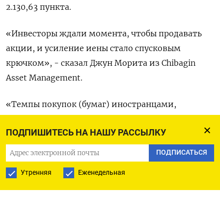
2.130,63 пункта.
«Инвесторы ждали момента, чтобы продавать
акции, и усиление иены стало спусковым
крючком», - сказал Джун Морита из Chibagin
Asset Management.
«Темпы покупок (бумаг) иностранцами,
кажется, замедляются. Для будущего ключевым
ПОДПИШИТЕСЬ НА НАШУ РАССЫЛКУ
фактором будет, сколько еще японских акций
они купят».
ПОДПИСАТЬСЯ
Утренняя
Еженедельная
Доллар в среду торгуется ниже психологически
важного уровня в 140 иен, откатившись от
полугодового максимума после того, как во
вторник японские чиновники встретились для