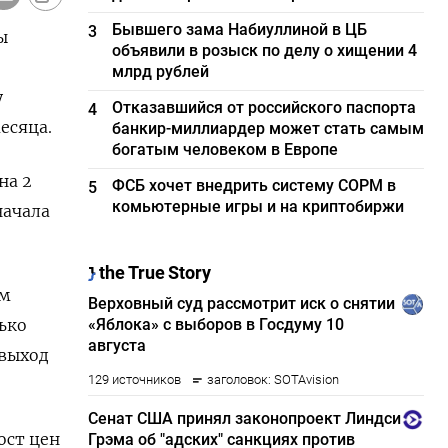
Бывшего зама Набиуллиной в ЦБ
3
ы
объявили в розыск по делу о хищении 4
млрд рублей
у
Отказавшийся от российского паспорта
4
есяца.
банкир-миллиардер может стать самым
богатым человеком в Европе
на 2
ФСБ хочет внедрить систему СОРМ в
5
комьютерные игры и на криптобиржи
начала
ым
ько
 выход
ост цен