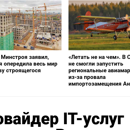
 Минстроя заявил,
«Летать не на чем». В 
я опередила весь мир
не смогли запустить
ву строящегося
региональные авиама
из-за провала
импортозамещения Ан
вайдер IT-услуг