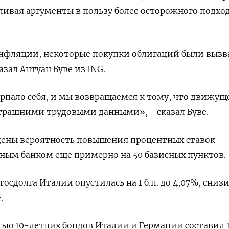
ливая аргументы в пользу более осторожного подход
инфляции, некоторые покупки облигаций были выз
зал Антуан Буве из ING.
ерпало себя, и мы возвращаемся к тому, что движущ
втрашними трудовыми данными», - сказал Буве.
цены вероятность повышения процентных ставок
ным банком еще примерно на 50 базисных пунктов.
госдолга Италии опустилась на 1 б.п. до 4,07%, сни
.
ью 10-летних бондов Италии и Германии составил 17