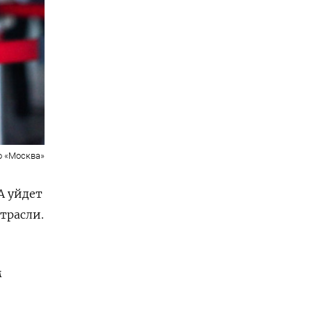
о «Москва»
A
уйдет
трасли.
м