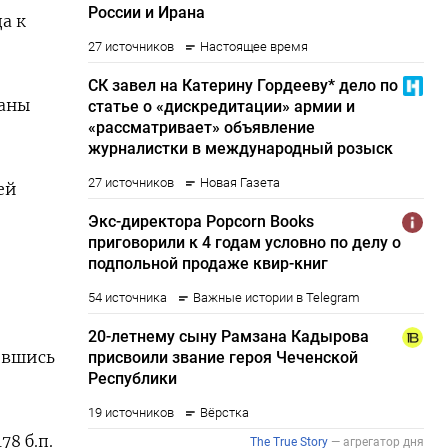
а к
ваны
ей
зившись
8 б.п.