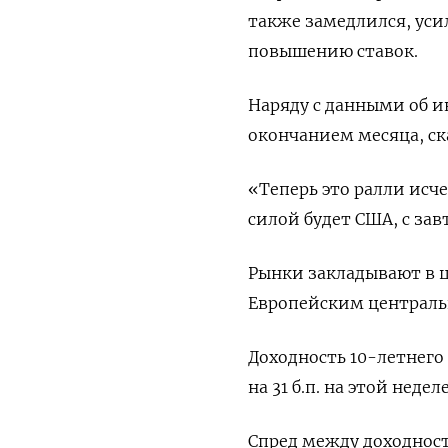
также замедлился, уси
повышению ставок.
Наряду с данными об 
окончанием месяца, ска
«Теперь это ралли исч
силой будет США, с за
Рынки закладывают в 
Европейским централь
Доходность 10-летнего 
на 31 б.п. на этой неделе
Спред между доходност