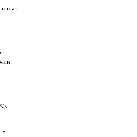
ронных
в
вали
С).
яты