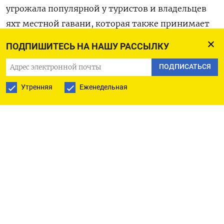
угрожала популярной у туристов и владельцев
яхт местной гавани, которая также принимает
круизные лайнеры.
ПОДПИШИТЕСЬ НА НАШУ РАССЫЛКУ
В марте правительство приняло постановление,
ПОДПИСАТЬСЯ
которое позволяет ему конфисковать Alfa Nero,
Утренняя
Еженедельная
продать ее, оплатить расходы на содержание,
а оставшиеся средства направить в казну. Но для
этого оно просило США исключить яхту
из черного списка, чтобы не попасть под
вторичные санкции. «Это срочный вопрос,
связанный с общественными интересами», —
говорил премьер-министр Антигуа Гастон Браун
на заседании парламента.