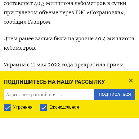
составляет 40,3 миллиона кубометров в сутки
при нулевом объеме через ГИС «Сохрановка»,
сообщил Газпром.
Днем ранее заявка была на уровне 40,4 миллиона
кубометров.
Украина с 11 мая 2022 года прекратила прием
транзитного газа через станцию «Сохрановка»,
ПОДПИШИТЕСЬ НА НАШУ РАССЫЛКУ
сославшись на форс-мажорные обстоятельства и
предложив перенести все объемы транзита на
ПОДПИСАТЬСЯ
«Суджу».
Утренняя
Еженедельная
Прокачка по основному маршруту поставок
российского газа в Европу - трубопроводу
Северный поток - была полностью остановлена 2