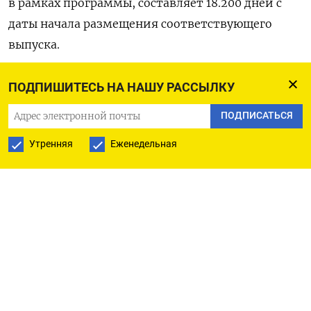
в рамках программы, составляет 18.200 дней с
даты начала размещения соответствующего
выпуска.
* Срок действия программы облигаций или
ПОДПИШИТЕСЬ НА НАШУ РАССЫЛКУ
указание об отсутствии ограничений для такого
ПОДПИСАТЬСЯ
срока: бессрочная.
Утренняя
Еженедельная
(Московское бюро)
ПОДПИСАТЬСЯ НА ТЕЛЕГРАМ
ПОДПИСАТЬСЯ В GOOGLE