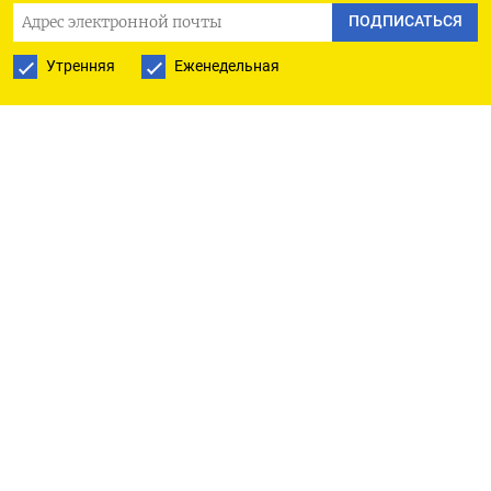
ПОДПИСАТЬСЯ
about inadequate food at their accommodation,
which they said looked like a school.
Утренняя
Еженедельная
The Boeing 777 plane was on its way from Delhi to
San Francisco before being diverted on Tuesday.
(Reporting by Kanjyik Ghosh in Bengaluru and Tanvi
Mehta in New Delhi Editing by Himani Sarkar, Gerry
Doyle and David Goodman)
ПОДПИСАТЬСЯ НА ТЕЛЕГРАМ
ПОДПИСАТЬСЯ В GOOGLE