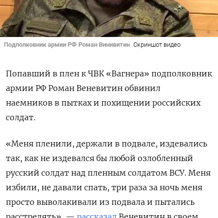
Подполковник армии РФ Роман Винивитин
Скриншот видео
Попавший в плен к ЧВК «Вагнера» подполковник
армии РФ Роман Веневитин обвинил
наемников в пытках и похищении российских
солдат.
«Меня пленили, держали в подвале, издевались
так, как не издевался бы любой озлобленный
русский солдат над пленным солдатом ВСУ. Меня
избили, не давали спать, три раза за ночь меня
просто выволакивали из подвала и пытались
расстрелять», —
рассказал
Веневитин в своем