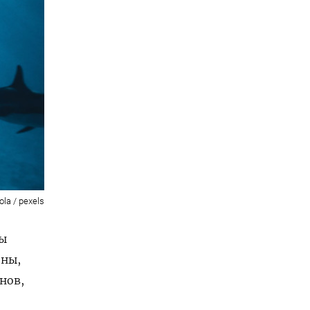
la / pexels
ты
ины,
нов,