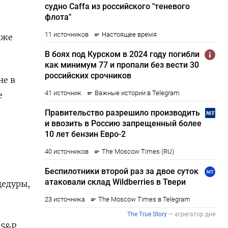
 же
не в
е
цедуры,
 S&P