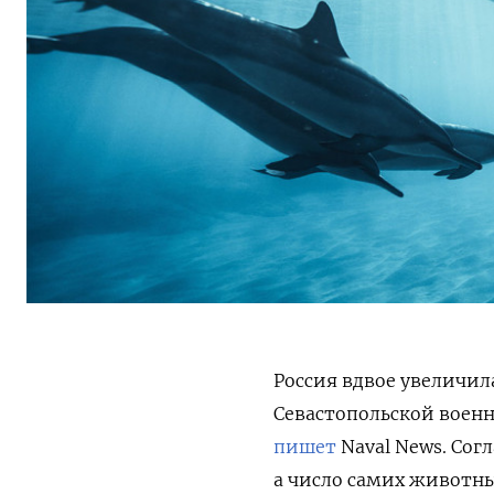
Россия вдвое увеличи
Севастопольской воен
пишет
Naval News.
Согл
а число самих животных