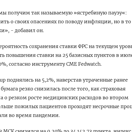
 мы получим так называемую »ястребиную паузу«:
ить о своих опасениях по поводу инфляции, но в то
и», - добавил он.
роятность сохранения ставки ФРС на текущем уров
ть повышения ставки на 25 базисных пунктов в июл
0%, согласно инструменту CME Fedwatch.
up поднялись на 5,2%, наверстав утраченные ранее
 бумага резко снизилась после того, как страховая
 о резком росте медицинских расходов во втором
 больше пожилых пациентов проходят несрочные про
али во время пандемии.
23 МСК снизился на 0,20% до 34.142,73 пункта, индекс