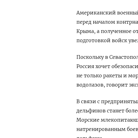
Американский военный 
перед началом контрн
Крыма, а полученное о
подготовкой войск уве
Поскольку в Севастопо
Россия хочет обезопаси
не только ракеты и мо
водолазов, говорит экс
В связи с предпринят
дельфинов станет боле
Морские млекопитающ
натренированным боев