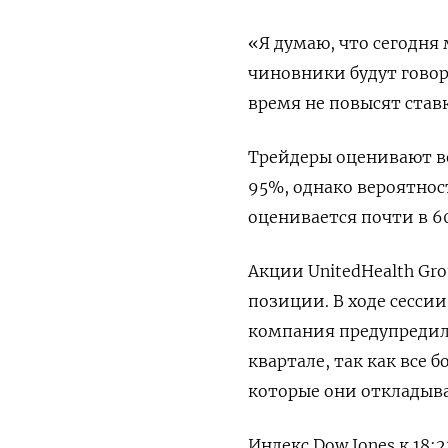
«Я думаю, что сегодня
чиновники будут говор
время не повысят ставк
Трейдеры оценивают ве
95%, однако вероятнос
оценивается почти в 6
Акции UnitedHealth Gro
позиции. В ходе сессии
компания предупредила
квартале, так как все
которые они откладыв
Индекс Dow Jones к 18: