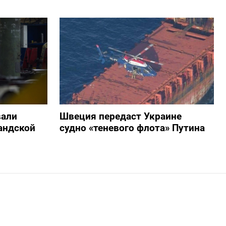
вали
Швеция передаст Украине
андской
судно «теневого флота» Путина