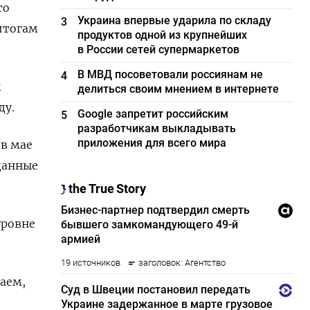
то
Украина впервые ударила по складу
3
итогам
продуктов одной из крупнейших
в России сетей супермаркетов
В МВД посоветовали россиянам не
4
м
делиться своим мнением в интернете
ду.
Google запретит российским
5
разработчикам выкладывать
приложения для всего мира
 в мае
данные
уровне
аем,