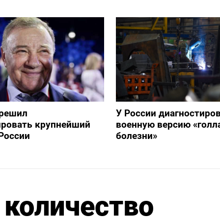
зрешил
У России диагностиро
ировать крупнейший
военную версию «голл
России
болезни»
 количество