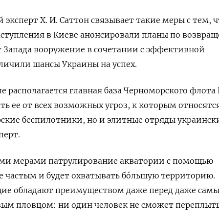
эксперт Х. И. Саттон связывает такие меры с тем, ч
аступления в Киеве анонсировали планы по возвра
т Запада вооружение в сочетании с эффективной
личили шансы Украины на успех.
ле располагается главная база Черноморского флота
ть ее от всех возможных угроз, к которым относятс
рские беспилотники, но и
элитные отряды украинск
перт.
ыми мерами
патрулирование акватории с помощью
е частым и будет охватывать бóльшую территорию.
ие обладают преимуществом даже перед даже сам
ым пловцом: ни один человек не сможет переплыт