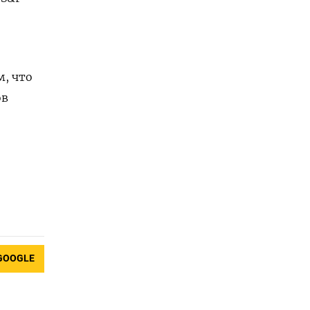
м, что
ов
GOOGLE