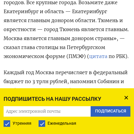
городов. Все крупные города. Возьмите даже
Екатеринбург и область — Екатеринбург
является главным донором области. Тюмень и
окрестности — город Тюмень является главным.
Москва является главным донором страны», —
сказал глава столицы на Петербургском
экономическом форуме (ПМЭФ) (
цитата
по РБК).
Каждый год Москва перечисляет в федеральный
бюджет по 3 трлн рублей, напомнил Собянин и
пообещал, что эта сумма будет расти по мере
ПОДПИШИТЕСЬ НА НАШУ РАССЫЛКУ
роста экономики. «Эти деньги, наоборот,
перераспределяются в сторону регионов», —
ПОДПИСАТЬСЯ
отметил мэр. Так и должен работать
Утренняя
Еженедельная
«нормальный механизм федерации» с