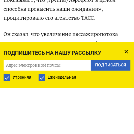
показывает, что (группа) Аэрофлот в целом
способна превысить наши ожидания», -
процитировало его агентство ТАСС.
Он сказал, что увеличение пассажиропотока
может положительно сказаться на финансовых
результатах компании.
ПОДПИШИТЕСЬ НА НАШУ РАССЫЛКУ
ПОДПИСАТЬСЯ
Александровский также сообщил, что
производитель самолетов Airbus вернул
Утренняя
Еженедельная
Аэрофлоту аванс по четырем
законтрактованным, но не полученным
самолетам в размере $199 миллионов. (Глеб
Столяров. Редактировала Оксана Кобзева)