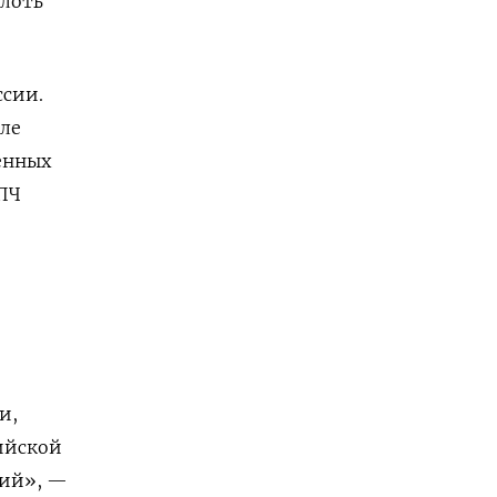
плоть
ссии.
ле
енных
СПЧ
и,
ийской
ций», —