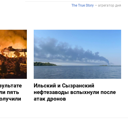
зультате
Ильский и Сызранский
ли пять
нефтезаводы вспыхнули после
получили
атак дронов