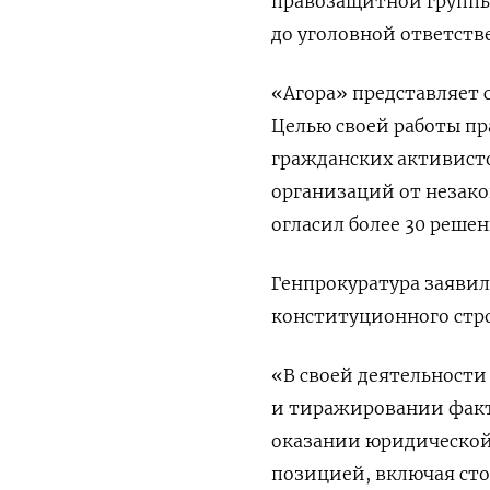
правозащитной группы
до уголовной ответств
«Агора» представляет с
Целью своей работы п
гражданских активисто
организаций от незако
огласил более 30 решен
Генпрокуратура заявил
конституционного стро
«В своей деятельности
и тиражировании факто
оказании юридическо
позицией, включая ст