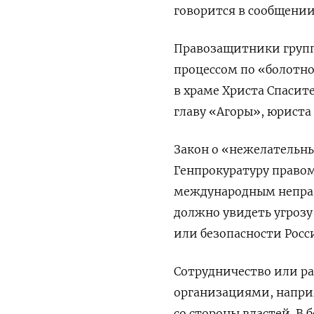
говорится в сообщении
Правозащитники группы
процессом по «болотном
в храме Христа Спасит
главу «Агоры», юриста 
Закон о «нежелательны
Генпрокуратуру правом
международным неправ
должно увидеть угрозу
или безопасности Росс
Сотрудничество или р
организациями, напри
со стороны властей. В 