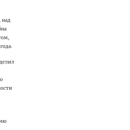
 над
бна
том,
года.
аделил
во
ности
нию