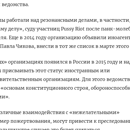
 ведомства.
 работали над резонансными делами, в частности,
у делу», суду участниц Pussy Riot после панк-моле
еля. Еще в 2014 году организацию объявили иноаген
Павла Чикова, внесли в тот же список в марте этого 
х» организациях появился в России в 2015 году и н
 присваивать этот статус иностранным или
ительственным организациям. Для этого ведомст
 «основам конституционного строя, обороноспособ
ии».
азличные взаимодействия с «нежелательными»
мер пожертвования, могут привести к преследова
большинстве случаев это будет считаться