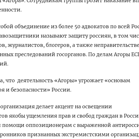
 «Агора». Сотрудникам группы грозит наказание в
енности.
обой объединение из более 50 адвокатов по всей Ро
равозащитники называют защиту россиян, в том чис
в, журналистов, блогеров, а также неправительств
нных преследований госорганов. По делам Агоры Е
ий.
а, что
деятельность «Агоры» угрожает «основам
я и безопасности» России.
 организация делает акцент на освещении
в якобы ущемления прав и свобод граждан в Росси
й помощи оппозиционерам с выраженной антиросс
оронников признанных экстремистскими организа