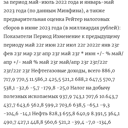
за период май-июль 2022 года и январь-май
2023 года (по данным Минфина), а также
предварительная оценка Рейтер налоговых
сборов в июне 2023 года (в миллиардах рублей):
Показатели Период Изменение к предыдущему
периоду май 22г июн 22г июл 22г 2022г янв 23г
фев 23г мар 23г апр 23г май 23г * июн +/- % май/
апр +/- май % май 23г май/апр 23г 23г/22г
23г/22г 23г Нефтегазовые доходы, всего 886,0
717,9 770,5 11.586,2 425,5 521,2 688,2 647,5 570,7
538,1 -32,6 -5,7 -179,8 -25,0 Налог на добычу
полезных ископаемых 937,9 743,1 707,6 10.643,7
437,7 643,6 562,8 599,2 703,6 638,5 -65,1 -9,3
-104,6 -14,1 Нефть 828,3 655,8 640,9 8.391,5 364,1
490,7 427,1 448,8 560,6 521,2 -39,4 -7,0 -134,6