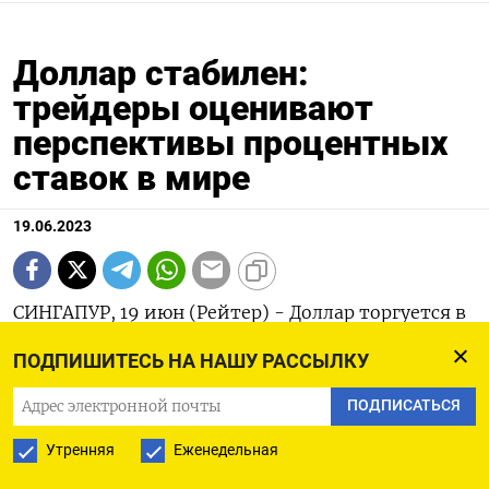
Доллар стабилен:
трейдеры оценивают
перспективы процентных
ставок в мире
19.06.2023
СИНГАПУР, 19 июн (Рейтер) - Доллар торгуется в
узком диапазоне в понедельник, так как
ПОДПИШИТЕСЬ НА НАШУ РАССЫЛКУ
инвесторы пытаются оценить дальнейший путь
ПОДПИСАТЬСЯ
денежно-кредитной политики после заседаний
ряда центральных банков на прошлой неделе.
Утренняя
Еженедельная