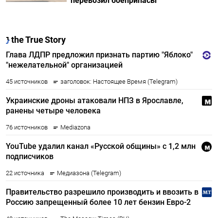
перевозил боеприпасы