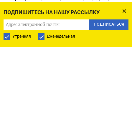
разлада России с Западом, является
ПОДПИШИТЕСЬ НА НАШУ РАССЫЛКУ
единственным экспортером российского
трубопроводного газа, пытаясь перенаправить
ПОДПИСАТЬСЯ
свои поставки на китайский рынок.
Утренняя
Еженедельная
«Сейчас, действительно, есть такая проблема о
невозможности подключения (промышленных
объектов к Силе Сибири). Мы смотрим в целом
на проект Сила Сибири по всему его
расположению как на перспективную
магистраль для монетизациии базы
независимых производителей», - сказал
Сорокин.
По его словам, близко к маршруту Силы Сибири