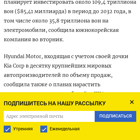
планирует инвестировать около 109,4 триллиона
вон ($85,41 миллиарда) в период до 2032 года, в
том числе около 35,8 триллиона вон на
электромобили, сообщила южнокорейская
компания во вторник.
Hyundai Motor, входящая с учетом своей дочки
Kia Corp в десятку крупнейших мировых
автопроизводителей по объему продаж,
сообщила также о планах нарастить
производство электромобилей в США - ее
крупнейшем рынке - с 0,7% до 75% к 2030 году.
ПОДПИШИТЕСЬ НА НАШУ РАССЫЛКУ
ПОДПИСАТЬСЯ
Автоконцерн установил целевой показатель
Утренняя
Еженедельная
продаж на уровне 2 миллиона электромобилей
ежегодно к 2030 году и уровня рентабельности