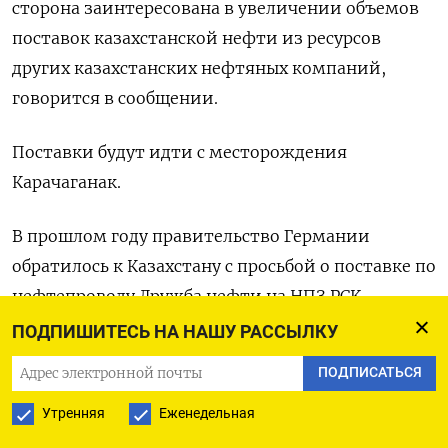
сторона заинтересована в увеличении объемов
поставок казахстанской нефти из ресурсов
других казахстанских нефтяных компаний,
говорится в сообщении.
Поставки будут идти с месторождения
Карачаганак.
В прошлом году правительство Германии
обратилось к Казахстану с просьбой о поставке по
нефтепроводу Дружба нефти на НПЗ PCK
Raffinerie в городе Шведт.
ПОДПИШИТЕСЬ НА НАШУ РАССЫЛКУ
ПОДПИСАТЬСЯ
Ранее Кахахстан согласовал с РФ транзит нефти в
Германию по нефтепроводу Дружба в объеме 1,2
Утренняя
Еженедельная
миллиона тонн на 2023 год.