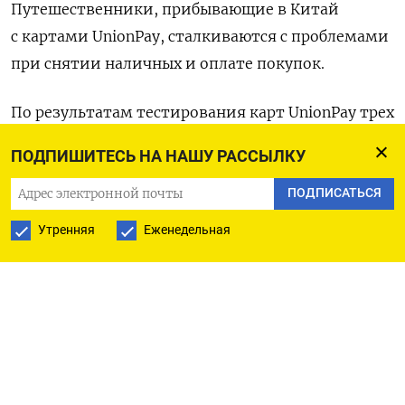
Путешественники, прибывающие в Китай
с картами UnionPay, сталкиваются с проблемами
при снятии наличных и оплате покупок.
По результатам тестирования карт UnionPay трех
российских банков — «Солидарность», «Русский
ПОДПИШИТЕСЬ НА НАШУ РАССЫЛКУ
Стандарт» и «Тинькофф банк» — выяснилось,
что деньги можно снять только с карты банка
ПОДПИСАТЬСЯ
«Солидарность». Банкоматы в городе
Утренняя
Еженедельная
Чжанцзяцзе, где принимают UnionPay, требуют
ввод 6-значного пин-кода, который имеется
только у карты UnionPay банка «Солидарность».
Однако в Пекине удалось использовать карты
UnionPay с 4-значным пин-кодом. «Тинькофф
банк» не прошел этот тест.