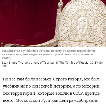
Государство в учебниках истории почему-то всегда играет более
важную роль, чем люди (на фото – трон Иоанна IV из слоновой
кости)
Stan Shebs The ivory throne of Tsar Ivan IV The Terrible of Russia. CC BY-SA
3.0
Но всё там было всерьез. Строго говоря, это был
учебник не по советской истории, а по истории
тех территорий, которые вошли в СССР, прежде
всего, Московской Руси как центра «собирания