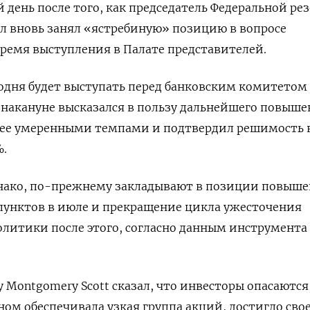
 день после того, как председатель Федеральной ре
л вновь занял «ястребиную» позицию в вопросе
ремя выступления в Палате представителей.
годня будет выступать перед банковским комитетом
 накануне высказался в пользу дальнейшего повыш
лее умеренными темпами и подтвердил решимость 
.
нако, по-прежнему закладывают в позиции повыш
 пунктов в июле и прекращение цикла ужесточения
литики после этого, согласно данным инструмента
 Montgomery Scott сказал, что инвесторы опасаются
ном обеспечивала узкая группа акций, достигло сво