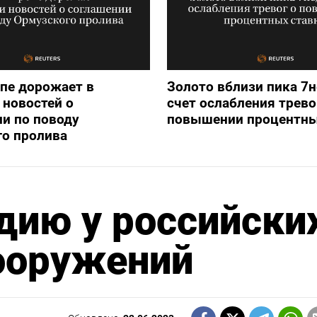
опе дорожает в
Золото вблизи пика 7н
новостей о
счет ослабления трево
и по поводу
повышении процентны
го пролива
дию у российски
ооружений