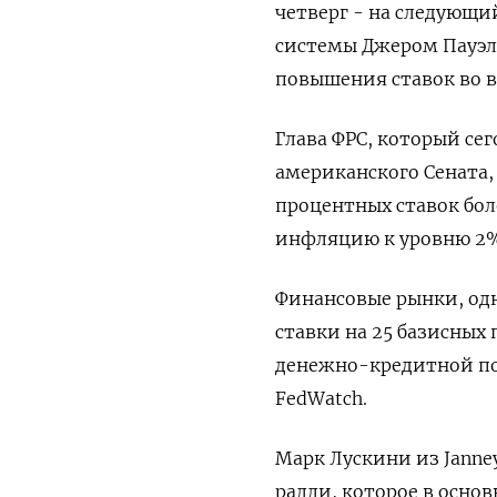
четверг - на следующий
системы Джером Пауэл
повышения ставок во в
Глава ФРС, который се
американского Сената,
процентных ставок бо
инфляцию к уровню 2%
Финансовые рынки, од
ставки на 25 базисных
денежно-кредитной по
FedWatch.
Марк Лускини из Janney
ралли, которое в основ