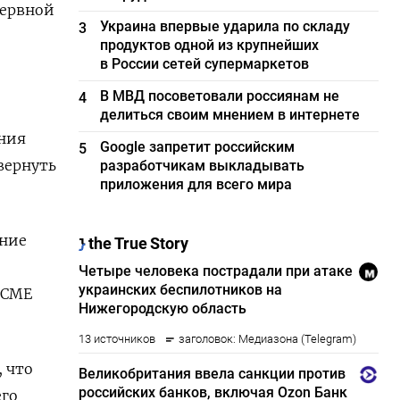
зервной
Украина впервые ударила по складу
3
продуктов одной из крупнейших
в России сетей супермаркетов
В МВД посоветовали россиянам не
4
делиться своим мнением в интернете
ения
Google запретит российским
5
вернуть
разработчикам выкладывать
приложения для всего мира
ение
 CME
, что
его