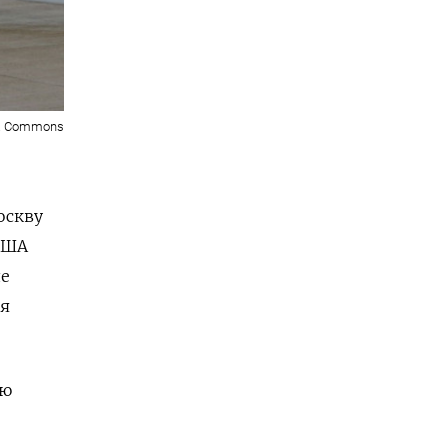
a Commons
оскву
США
ле
ся
аю