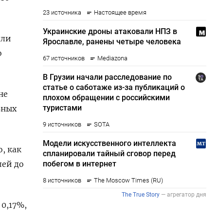
яли
о
не
ьных
, как
лей до
 0,17%,