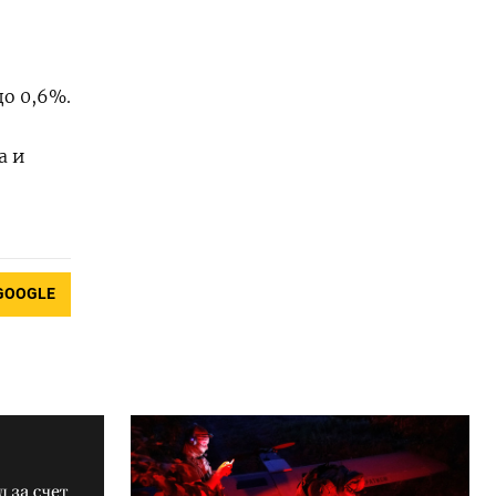
до 0,6%.
а и
GOOGLE