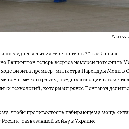
Wikimedi
за последнее десятилетие почти в 20 раз больше
но Вашингтон теперь всерьез намерен потеснить М
В ходе визита премьер-министра Нарендры Моди в 
ные военные контракты, предполагающие в том чис
нных технологий, которыми ранее Пентагон делить
ому, чтобы противостоять набирающему мощь Кит
 России, развязавшей войну в Украине.