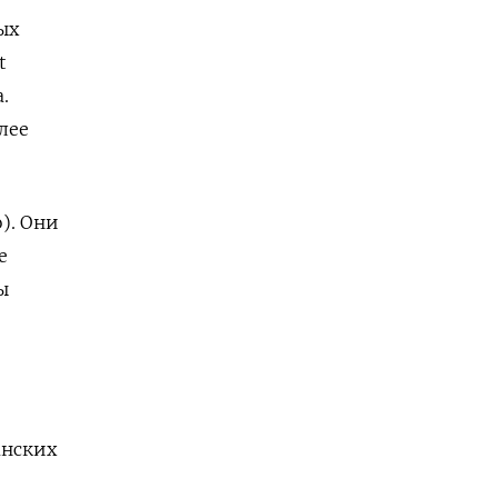
ых
t
.
лее
). Они
е
ы
анских