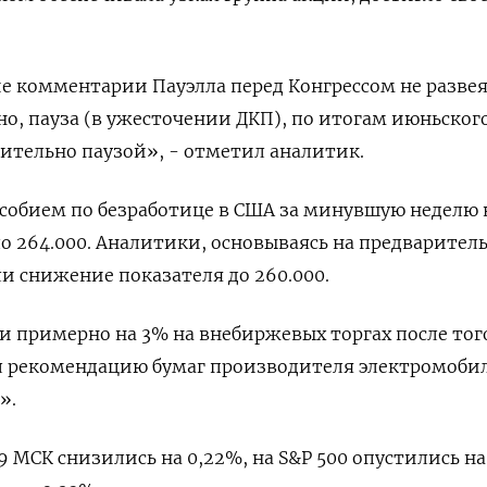
е комментарии Пауэлла перед Конгрессом не разве
но, пауза (в ужесточении ДКП), по итогам июньског
вительно паузой», - отметил аналитик.
собием по безработице в США за минувшую неделю 
о 264.000. Аналитики, основываясь на предварител
и снижение показателя до 260.000.
и примерно на 3% на внебиржевых торгах после того
ил рекомендацию бумаг производителя электромоби
».
9 МСК снизились на 0,22%, на S&P 500 опустились на