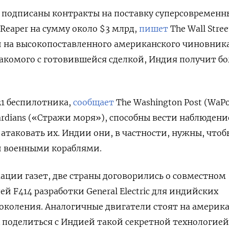
 подписаны контракты на поставку суперсовременн
eaper на сумму около $3 млрд,
пишет
The Wall Stree
кой на высокопоставленного американского чиновника
накомого с готовившейся сделкой, Индия получит бо
31 беспилотника,
сообщает
The Washington Post (WaPo
rdians («Стражи моря»), способны вести наблюдени
атаковать их. Индии они, в частности, нужны, чтоб
и военными кораблями.
ации газет, две страны договорились о совместном
й F414 разработки General Electric для индийских
околения. Аналогичные двигатели стоят на америк
А поделиться с Индией такой секретной технологией